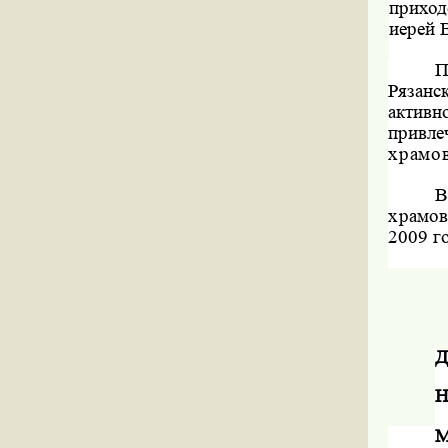
приход
иерей 
П
Рязан
активн
привл
храмов
В
храмо
2009 го
Д
Н
М