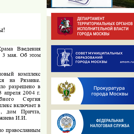
ы!
Храма Введения
 3 мая. Об этом
мовый комплекс
ся на Рязанке.
ыло разрешено в
 апреля 2004 г.
бного Сергия
лекс включает в
о, дом Причта,
жиева И.И.
но православным