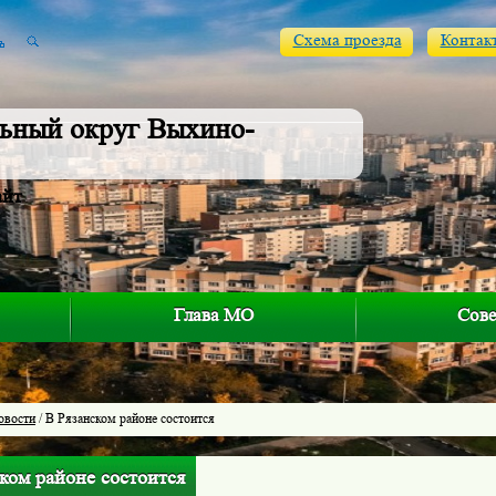
Схема проезда
Контак
ьный округ Выхино-
айт
Глава МО
Сове
овости
/ В Рязанском районе состоится
ком районе состоится