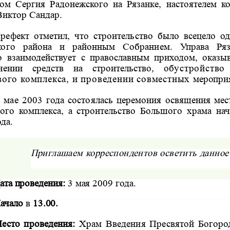
ом Сергия Радонежского на Рязанке, настоятелем ко
Виктор Сандар.
рефект отметил, что строительство было всецело о
ского района и районным Собранием. Управа Ряз
о взаимодействует с
православным приходом, оказыв
ечении средств на строительство,
обустройств
ого комплекса, и проведении совместных
меропри
 мае 2003 года состоялась церемония освящения мест
вого
комплекса, а строительство Большого храма нач
да.
Приглашаем корреспондентов осветить данное
ата проведения:
3 мая 2009 года.
ачало
в
13.00.
есто проведения:
Храм Введения Пресвятой Богоро