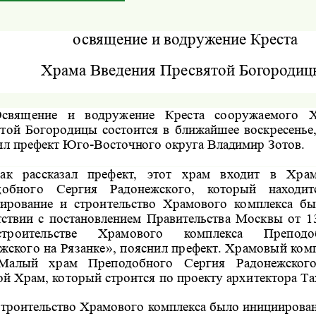
освящение и водружение Креста
Храма Введения Пресвятой Богородиц
священие и водружение Креста сооружаемого 
ятой
Богородицы состоится в ближайшее воскресенье,
ил префект
Юго-Восточного округа Владимир Зотов.
ак рассказал префект, этот храм входит в Хра
добного
Сергия Радонежского, который находит
ирование и строительство Храмового комплекса б
тствии с постановлением Правительства
Москвы от 13
роительстве Храмового комплекса Преподо
жского на Рязанке», пояснил префект. Храмовый комп
 Малый храм Преподобного Сергия Радонежског
й Храм, который строится по проекту архитектора Та
троительство Храмового комплекса было инициирова