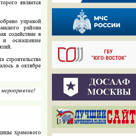
торого является
добрено управой
анского района
ая содействие в
о и оснащение
ятий.
а строительства
алось в октябре
 мероприятие!
дицы храмового