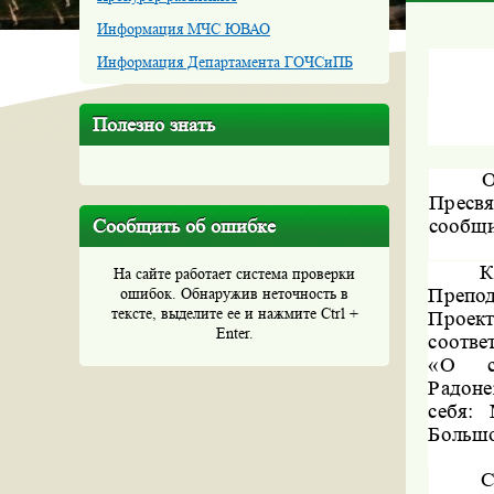
Информация МЧС ЮВАО
Информация Департамента ГОЧСиПБ
Полезно знать
О
Пресв
Сообщить об ошибке
сообщ
К
На сайте работает система проверки
Препо
ошибок. Обнаружив неточность в
тексте, выделите ее и нажмите Ctrl +
Проект
Enter.
соотве
«О ст
Радоне
себя:
Большо
С