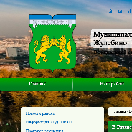
Муниципал
Жулебино
Официальный с
Главная
Наш район
Главная
/
Н
Новости района
Информация УВД ЮВАО
В Рязанс
Прокурор разъясняет