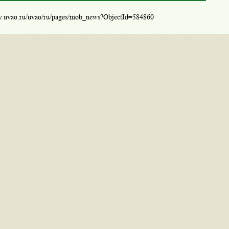
w.uvao.ru/uvao/ru/pages/mob_news?ObjectId=584860