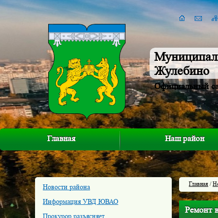
Муниципал
Жулебино
Официальный с
Главная
Наш район
Главная
/
Н
Новости района
Информация УВД ЮВАО
Ремонт 
Прокурор разъясняет