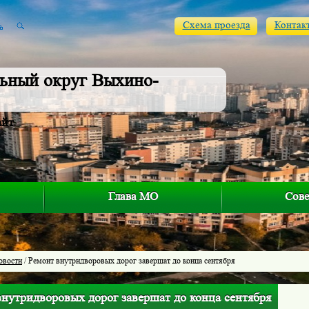
Схема проезда
Контак
ьный округ Выхино-
айт
Глава МО
Сове
овости
/ Ремонт внутридворовых дорог завершат до конца сентября
внутридворовых дорог завершат до конца сентября