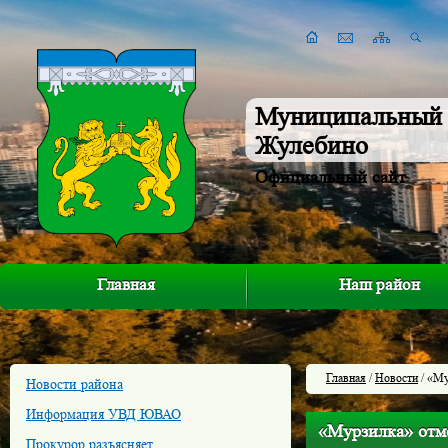
Муниципальный 
Жулебино
Официальный сайт
Главная
Наш район
Главная
/
Новости
/ «Му
Новости района
Информация УВД ЮВАО
«Мурзилка» отме
Прокурор разъясняет