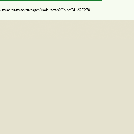
w.uvao.ru/uvao/ru/pages/mob_news?ObjectId=627278