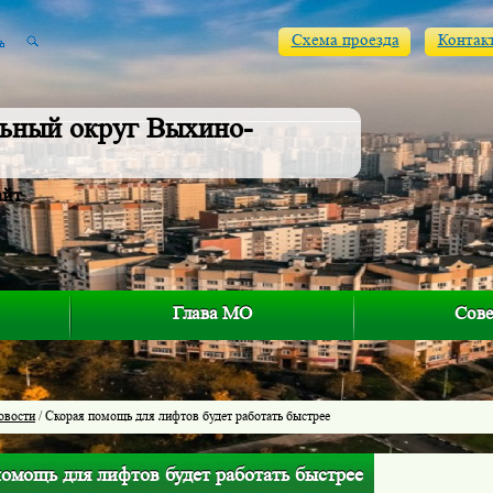
Схема проезда
Контак
ьный округ Выхино-
айт
Глава МО
Сове
овости
/ Скорая помощь для лифтов будет работать быстрее
омощь для лифтов будет работать быстрее