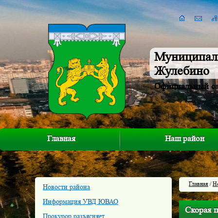
Муниципал
Жулебино
Официальный с
Главная
Наш район
Главная
/
Н
Новости района
Информация УВД ЮВАО
Скорая п
Прокурор разъясняет