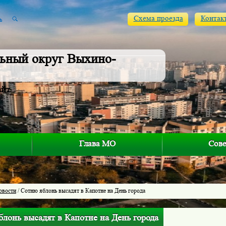
Схема проезда
Контак
ьный округ Выхино-
айт
Глава МО
Сове
овости
/ Сотню яблонь высадят в Капотне на День города
лонь высадят в Капотне на День города