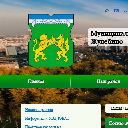
Муниципал
Жулебино
Официальный с
Главная
Наш район
Главная
/
Н
Новости района
Информация УВД ЮВАО
Сотню яб
Прокурор разъясняет