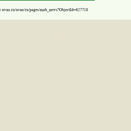
w.uvao.ru/uvao/ru/pages/mob_news?ObjectId=627718