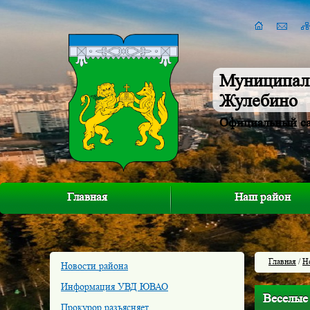
Муниципал
Жулебино
Официальный с
Главная
Наш район
Главная
/
Н
Новости района
Информация УВД ЮВАО
Веселые
Прокурор разъясняет