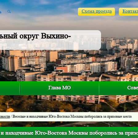
Схема проезда
Контак
ьный округ Выхино-
айт
Глава МО
Сове
овости
/ Веселые и находчивые Юго-Востока Москвы поборолись за призовые места
 и находчивые Юго-Востока Москвы поборолись за приз