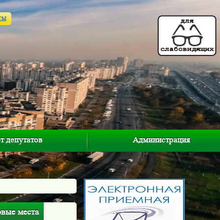
ты
т депутатов
Администрация
овые места