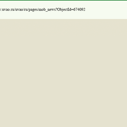
w.uvao.ru/uvao/ru/pages/mob_news?ObjectId=674092