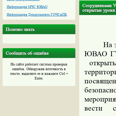
Cотрудниками У
Информация МЧС ЮВАО
открытые уроки
Информация Департамента ГОЧСиПБ
Полезно знать
На 
ЮВАО ГУ
Сообщить об ошибке
открыт
На сайте работает система проверки
ошибок. Обнаружив неточность в
террито
тексте, выделите ее и нажмите Ctrl +
Enter.
посвяще
безопас
мероприя
вести с