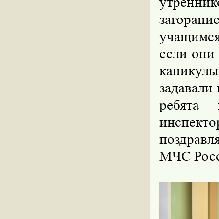
утренни
загорани
учащимся
если они
каникулы
задавали
ребята 
инспект
поздравл
МЧС Росс