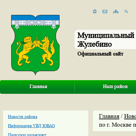
Муниципальный 
Жулебино
Официальный сайт
Главная
Наш район
Главная
/
Нов
Новости района
по г. Москве 
Информация УВД ЮВАО
Прокурор разъясняет