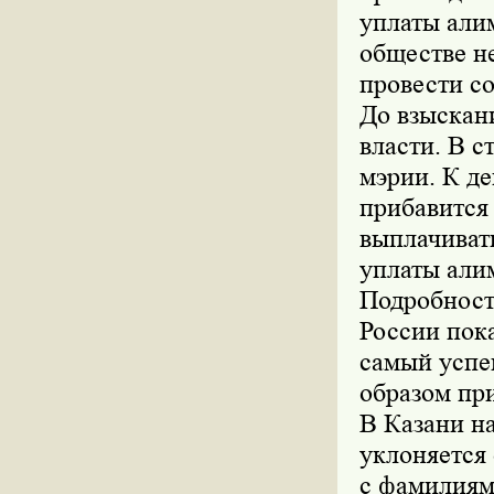
уплаты алим
обществе н
провести с
До взыскан
власти. В 
мэрии. К д
прибавится 
выплачиват
уплаты али
Подробност
России пок
самый успе
образом пр
В Казани н
уклоняется
с фамилиям