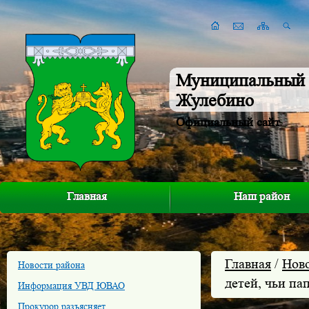
Муниципальный 
Жулебино
Официальный сайт
Главная
Наш район
Главная
/
Нов
Новости района
детей, чьи па
Информация УВД ЮВАО
Прокурор разъясняет