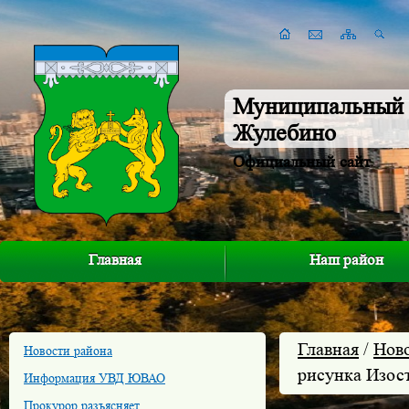
Муниципальный 
Жулебино
Официальный сайт
Главная
Наш район
Главная
/
Нов
Новости района
рисунка Изос
Информация УВД ЮВАО
Прокурор разъясняет