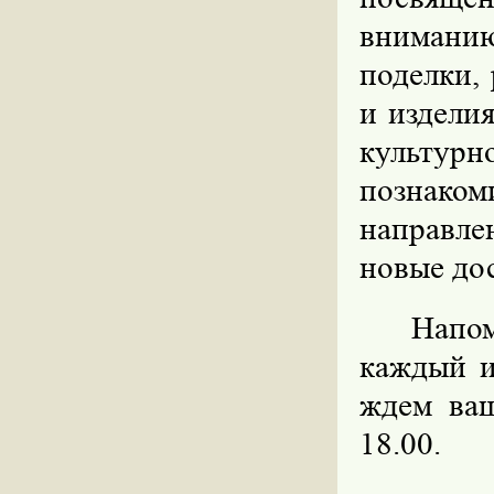
внимани
поделки,
и издели
культур
познако
направле
новые до
Напо
каждый и
ждем ва
18.00.