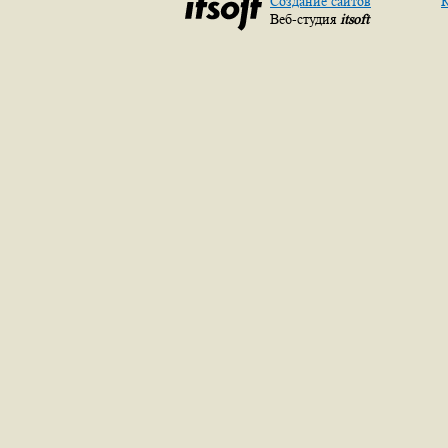
Создание сайтов
К
Веб-студия
itsoft