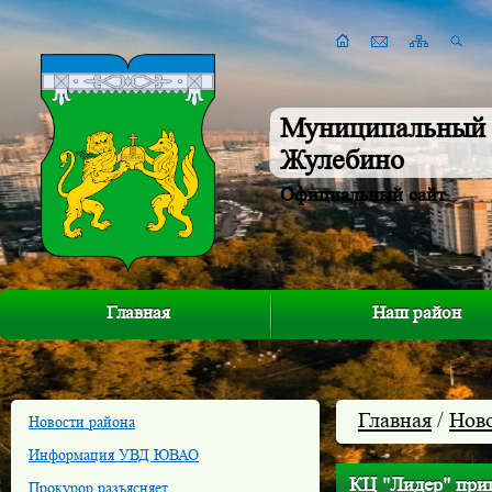
Муниципальный 
Жулебино
Официальный сайт
Главная
Наш район
Главная
/
Нов
Новости района
Информация УВД ЮВАО
КЦ "Лидер" приг
Прокурор разъясняет