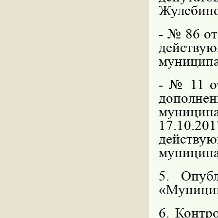
Жулебино
- № 86 от
действу
муниципа
- № 11 о
дополне
муницип
17.10.20
действу
муниципа
5. Опуб
«Муницип
6. Контр