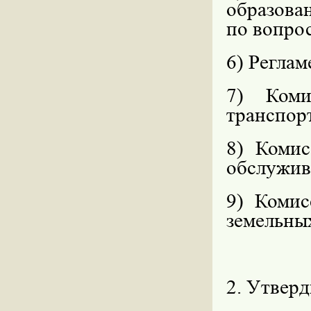
образова
по вопрос
6) Реглам
7) Коми
транспор
8) Комис
обслужив
9) Комис
земельны
2. Утвер