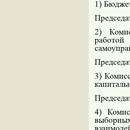
1) Бюдже
Председа
2) Коми
работой
самоупра
Председат
3) Комис
капиталь
Председат
4) Коми
выборны
взаим