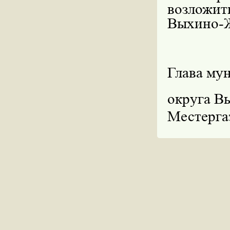
возложи
Выхино-Ж
Глава му
округ
Местерга