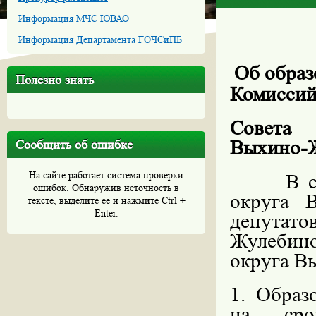
Информация МЧС ЮВАО
Информация Департамента ГОЧСиПБ
Об образ
Полезно знать
Комисси
Совета 
Выхино-
Сообщить об ошибке
На сайте работает система проверки
В соотв
ошибок. Обнаружив неточность в
округа 
тексте, выделите ее и нажмите Ctrl +
Enter.
депутат
Жулебин
округа В
1. Образ
на сро