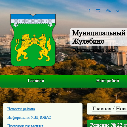
Муниципальный 
Жулебино
Официальный сайт
Главная
Наш район
Главная
/
Нов
Новости района
Информация УВД ЮВАО
Решение № 22 от
Прокурор разъясняет