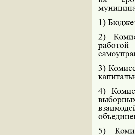
муниципа
1) Бюдже
2) Коми
работой
самоупра
3) Комис
капиталь
4) Коми
выборны
взаим
объедине
5) Коми