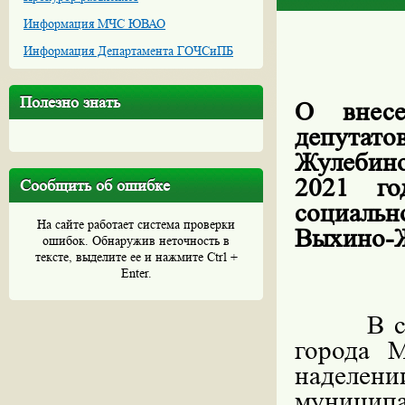
Информация МЧС ЮВАО
Информация Департамента ГОЧСиПБ
Полезно знать
О внесе
депутат
Жулебино
2021 го
Сообщить об ошибке
социаль
На сайте работает система проверки
Выхино-Ж
ошибок. Обнаружив неточность в
тексте, выделите ее и нажмите Ctrl +
Enter.
В с
города 
наделен
муницип