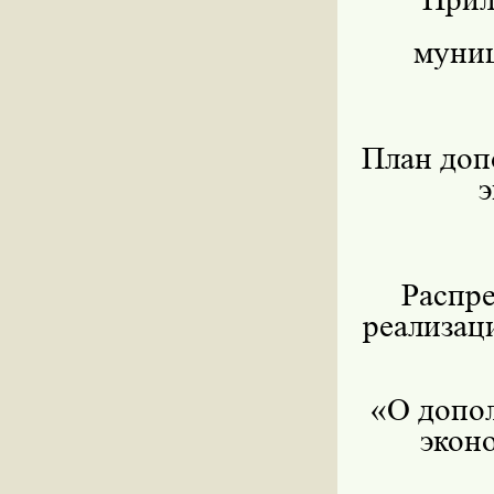
муни
План доп
Распр
реализац
«О допо
экон