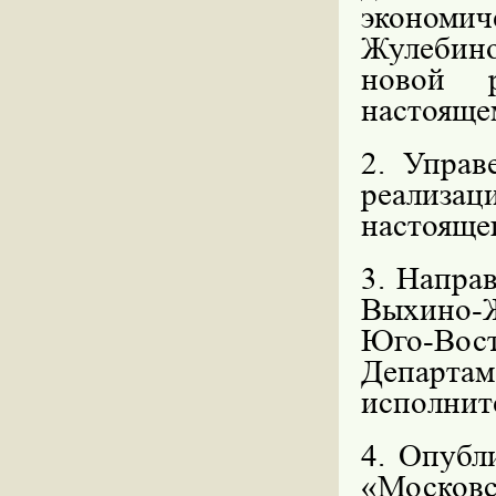
экономи
Жулебино
новой р
настояще
2. Управ
реализац
настояще
3. Напра
Выхино-
Юго-Вост
Департ
исполнит
4. Опубл
«Моско