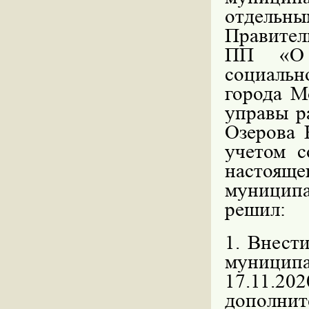
отдельн
Правител
ПП «О 
социаль
города М
управы р
Озерова 
учетом с
настоя
муницип
решил:
1. Внест
муницип
17.11.20
дополни