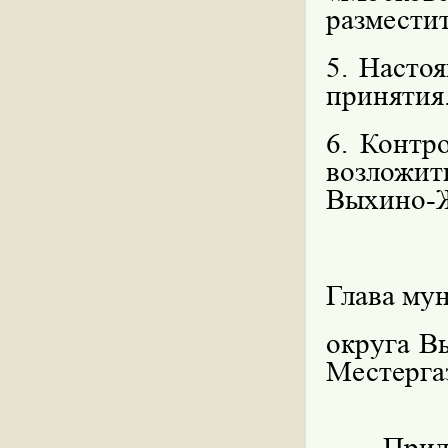
размести
5. Насто
принятия
6. Контр
возложи
Выхино-Ж
Глава му
округа В
Местерга
Прил