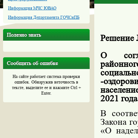
Информация МЧС ЮВАО
Информация Департамента ГОЧСиПБ
Полезно знать
Решение
О
сог
районно
Сообщить об ошибке
социаль
На сайте работает система проверки
-оздоров
ошибок. Обнаружив неточность в
населени
тексте, выделите ее и нажмите Ctrl +
Enter.
2021 года
В соотве
Закона г
«О надел