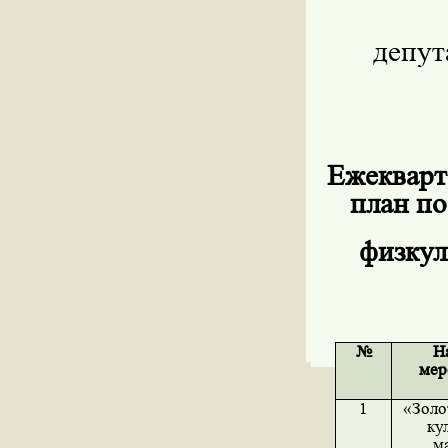
депут
Ежекварт
план по
физкул
№
Н
мер
1
«Золо
ку
м