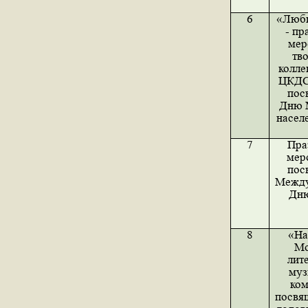
6
«Люб
- пр
мер
тв
колле
ЦКДС
пос
Дню 
насел
7
Пра
мер
пос
Между
Дн
8
«На
Мо
лит
муз
ком
посвя