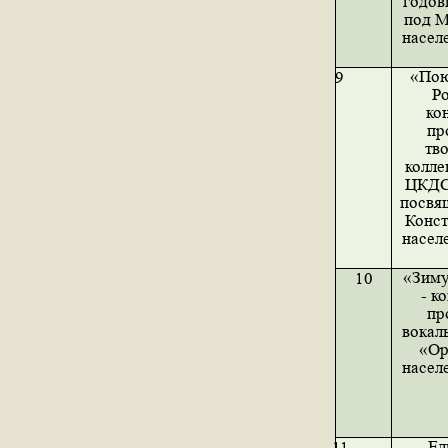
годов
под М
насел
«Пою
9
Ро
ко
пр
тв
колле
ЦКДС
посвя
Конст
насел
«Зиму
10
- к
пр
вокал
«Ор
насел
Ел
11