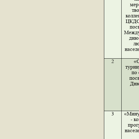
мер
тв
колле
ЦКДС
пос
Между
дню
лю
насел
2
«
турни
по 
пос
Дню
3
«Мину
- к
прог
насел