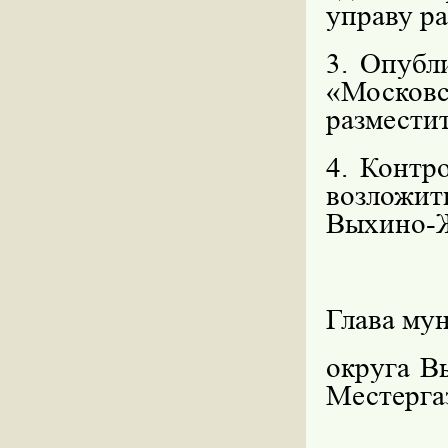
управу р
3. Опубл
«Моско
размести
4. Контр
возложи
Выхино-Ж
Глава му
округа 
Местерга