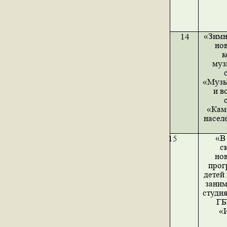
«Зимн
14
но
к
муз
«Музы
и в
«Кам
насел
«В 
15
с
но
прог
детей 
зани
студия
ГБ
«