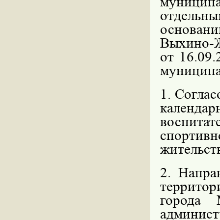
муницип
отдельн
основан
Выхино-
от 16.09
муниципа
1. Соглас
календа
воспитат
спортив
жительст
2
. Напра
территор
города 
админис