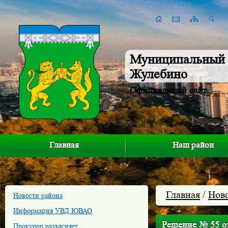
Муниципальный 
Жулебино
Официальный сайт
Главная
Наш район
Главная
/
Нов
Новости района
Информация УВД ЮВАО
Решение № 55 от
Прокурор разъясняет