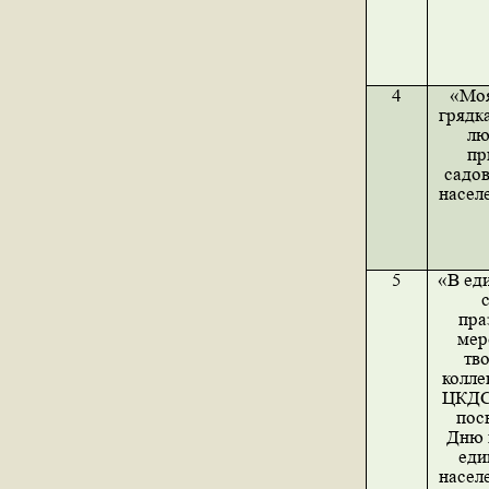
4
«Мо
грядка
лю
пр
садов
насел
5
«В ед
пра
мер
тв
колле
ЦКДС
пос
Дню 
еди
насел