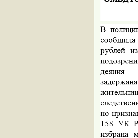
В полицию
сообщила
рублей
из
подозрен
деяния 
задержан
жительн
следствен
по призна
158 УК Р
избрана 