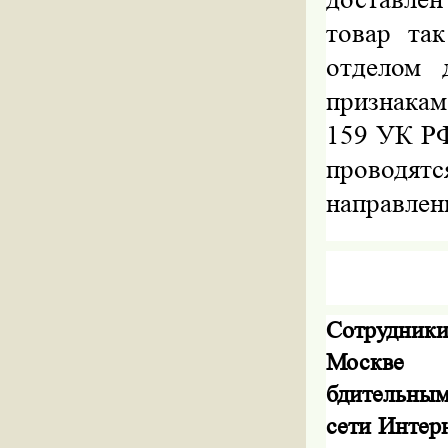
товар та
отделом 
признакам
159
УК РФ
проводят
направлен
Сотрудн
Москве п
бдительным
сети Интер