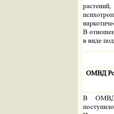
растений
психотроп
наркотиче
В отношен
в виде по
ОМВД Ро
В
ОМВД
поступи