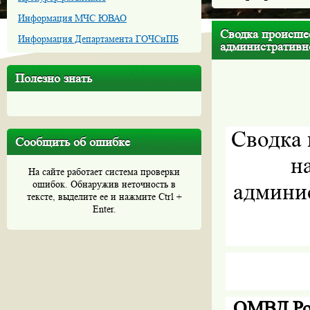
Информация МЧС ЮВАО
Сводка происше
Информация Департамента ГОЧСиПБ
административно
Полезно знать
Сводка 
Сообщить об ошибке
н
На сайте работает система проверки
ошибок. Обнаружив неточность в
админис
тексте, выделите ее и нажмите Ctrl +
Enter.
ОМВД Рос