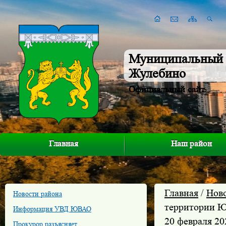
Муниципальный 
Жулебино
Официальный сайт
Главная
Наш район
Главная
/
Нов
Новости района
территории Юг
Информация УВД ЮВАО
20 февраля 20
Прокурор разъясняет