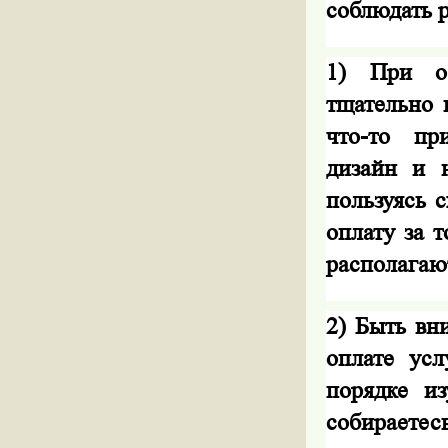
соблюдать р
1) При ос
тщательно 
что-то пр
дизайн и н
пользуясь 
оплату за 
располагаю
2) Быть вн
оплате усл
порядке из
собираетес