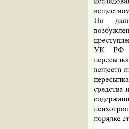
исследов
веществом
По данн
возбужд
преступл
УК РФ «
пересылк
веществ и
пересылк
средства 
содержа
психотроп
порядке с