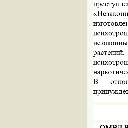
преступле
«Незакон
изготовле
психотро
незаконн
растений
психотроп
наркотиче
В отнош
принужден
ОМВД Ро