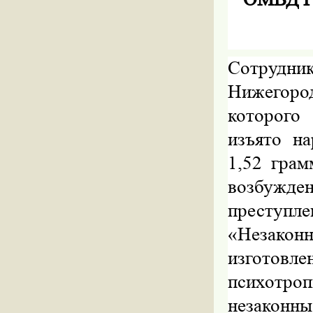
Сотрудн
Нижегоро
которого
изъято на
1,52 гра
возбужд
преступле
«Незакон
изготовле
психотро
незаконн