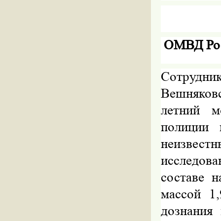
ОМВД Рос
Сотруд
Вешняков
летний 
полиции 
неизвестн
исследов
составе н
массой 1
дознания