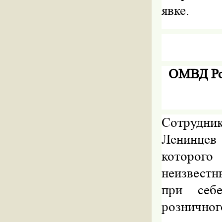
явке.
ОМВД Ро
Сотрудни
Ленинцев
которог
неизвест
при себ
розничн