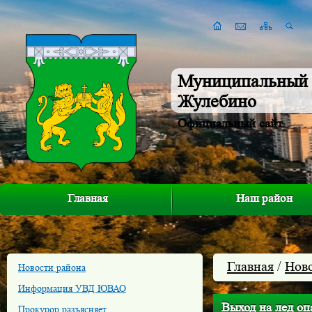
Муниципальный 
Жулебино
Официальный сайт
Главная
Наш район
Главная
/
Нов
Новости района
Информация УВД ЮВАО
Выход на лед оп
Прокурор разъясняет