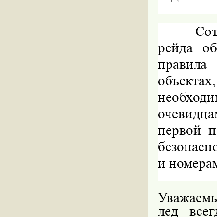
Сот
рейда о
правила
объектах
необходим
очевидца
первой 
безопасн
и номера
Уважаемы
лед все