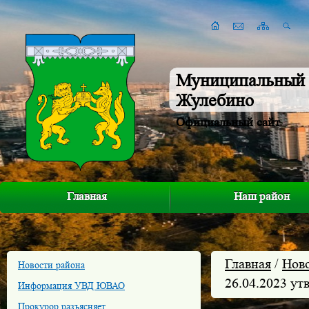
Муниципальный 
Жулебино
Официальный сайт
Главная
Наш район
Главная
/
Нов
Новости района
26.04.2023 у
Информация УВД ЮВАО
Прокурор разъясняет