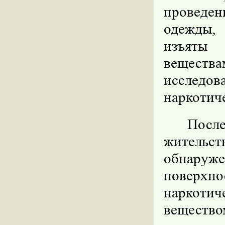
проведен
одежды,
изъяты
веществ
исследов
наркотич
Посл
жительст
обнаруж
поверхн
наркоти
вещество