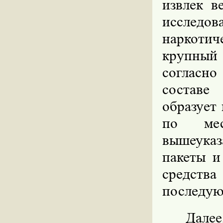
извлек в
исследов
наркотич
крупный
согласно
составе
образует
по мес
вышеуказ
пакеты и
средст
последую
Дале