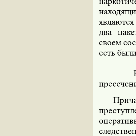
наркотич
находящ
являются
два паке
своем сос
есть были
В отно
пресечени
Прича
преступл
операт
следстве