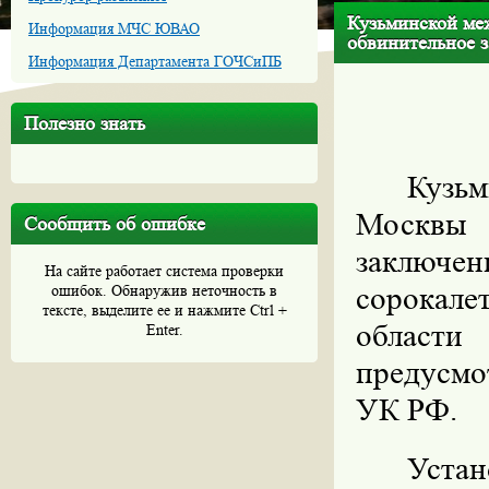
Кузьминской ме
Информация МЧС ЮВАО
обвинительное з
Информация Департамента ГОЧСиПБ
Полезно знать
Кузь
Москвы 
Сообщить об ошибке
заключе
На сайте работает система проверки
сорокал
ошибок. Обнаружив неточность в
тексте, выделите ее и нажмите Ctrl +
област
Enter.
предусмот
УК РФ.
Уста