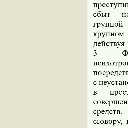
преступн
сбыт на
группой
крупном
действуя
3 – ФЗ
психотро
посредст
с неуста
в прес
соверше
средств
сговору,