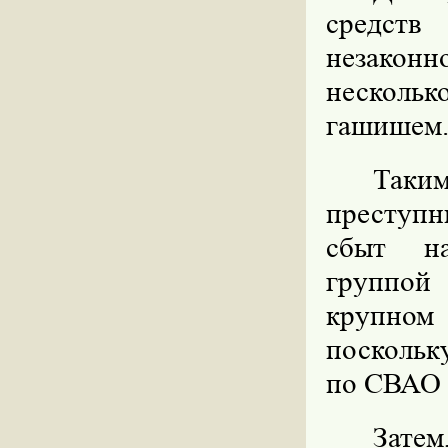
средств
незаконн
нескольк
гашишем
Таким
преступн
сбыт на
группой
крупном
поскольк
по СВАО 
Затем