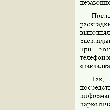
незаконн
Посл
раскладк
выполня
расклады
при это
телефоно
«закладка
Так,
посредс
информа
наркотич