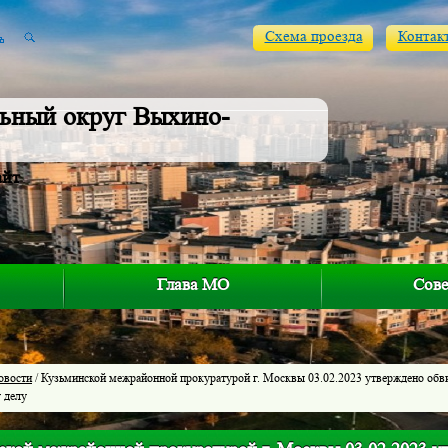
Схема проезда
Контак
ьный округ Выхино-
айт
Глава МО
Сове
овости
/ Кузьминской межрайонной прокуратурой г. Москвы 03.02.2023 утверждено обв
 делу