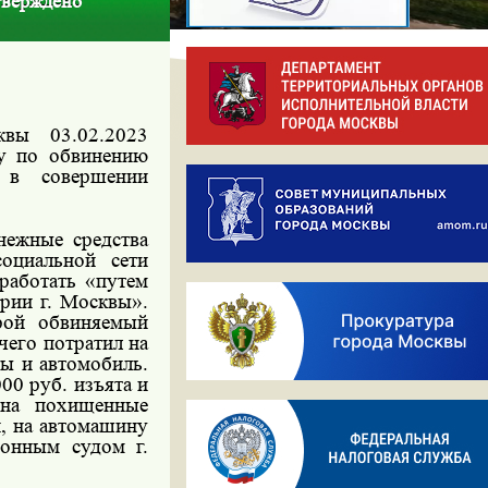
тверждено
вы 03.02.2023
лу по обвинению
и в совершении
нежные средства
оциальной сети
работать «путем
рии г. Москвы».
рой обвиняемый
чего потратил на
ы и автомобиль.
00 руб. изъята и
 на похищенные
, на автомашину
йонным судом г.