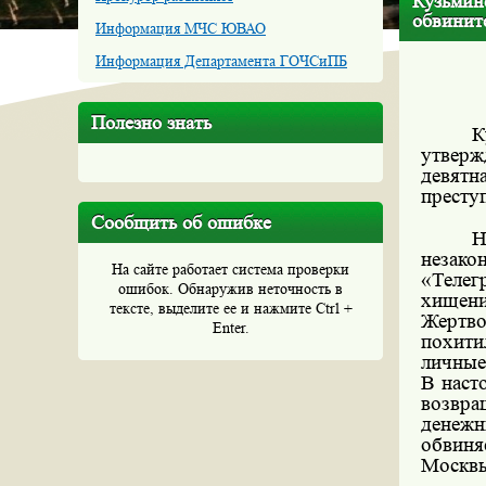
Кузьмин
обвинит
Информация МЧС ЮВАО
Информация Департамента ГОЧСиПБ
Полезно знать
К
утверж
девят
престу
Сообщить об ошибке
Н
незак
На сайте работает система проверки
«Телег
ошибок. Обнаружив неточность в
хищени
тексте, выделите ее и нажмите Ctrl +
Жертво
Enter.
похити
личные
В наст
возвр
денежн
обвиня
Москвы