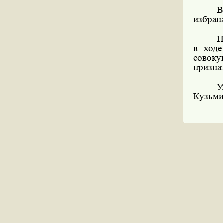
В
избран
П
в ходе
совок
призна
У
Кузьми