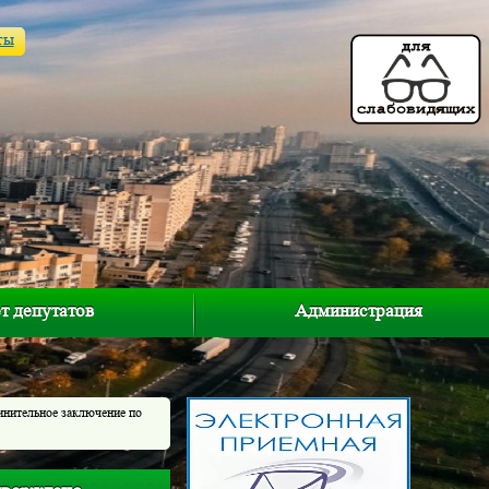
ты
т депутатов
Администрация
инительное заключение по