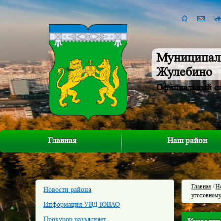
Муниципал
Жулебино
Официальный с
Главная
Наш район
Главная
/
Н
Новости района
уголовному
Информация УВД ЮВАО
Прокурор разъясняет