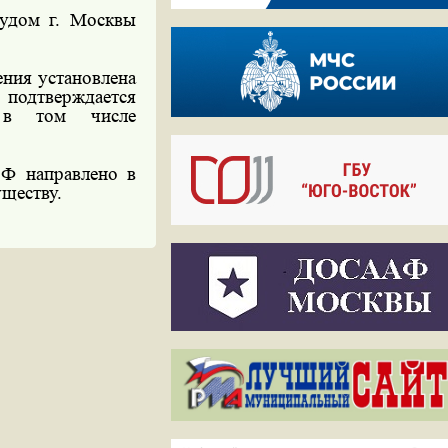
удом г. Москвы
ния установлена
 подтверждается
, в том числе
 РФ направлено
в
ществу.