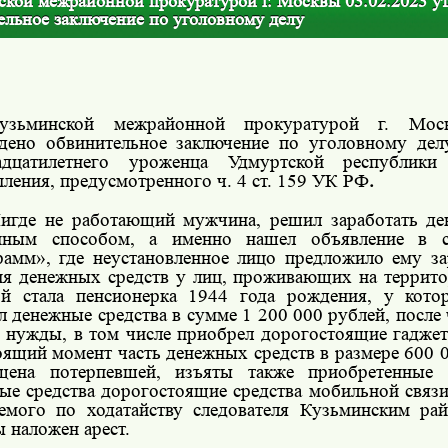
ской межрайонной прокуратурой г. Москвы 03.02.2023 у
ельное заключение по уголовному делу
узьминской межрайонной прокуратурой г. Моск
дено обвинительное заключение по уголовному де
надцатилетнего уроженца Удмуртской республик
пления, предусмотренного ч. 4 ст. 159 УК РФ
.
игде не работающий мужчина, решил заработать де
онным способом, а именно нашел объявление в с
рамм», где неустановленное лицо предложило ему за
я денежных средств у лиц, проживающих на террито
й стала пенсионерка 1944 года рождения, у кото
л денежные средства в сумме 1 200 000 рублей, после 
 нужды, в том числе приобрел дорогостоящие гаджет
оящий момент часть денежных средств в размере 600 0
ащена потерпевшей, изъяты также приобретенные
ые средства дорогостоящие средства мобильной связи
емого по ходатайству следователя Кузьминским ра
 наложен арест.