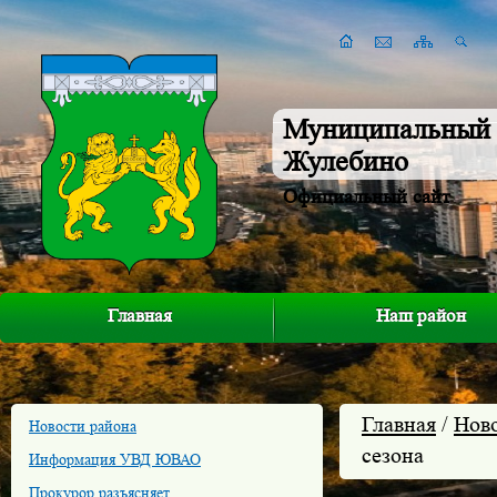
Муниципальный 
Жулебино
Официальный сайт
Главная
Наш район
Главная
/
Нов
Новости района
сезона
Информация УВД ЮВАО
Прокурор разъясняет