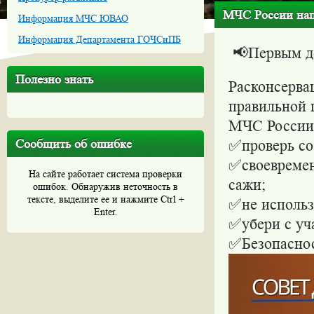
МЧС России нап
Информация МЧС ЮВАО
Информация Департамента ГОЧСиПБ
📢Первым д
Полезно знать
Расконсерва
правильной 
МЧС России 
Сообщить об ошибке
✅проверь со
✅своевремен
На сайте работает система проверки
сажи;
ошибок. Обнаружив неточность в
тексте, выделите ее и нажмите Ctrl +
✅не использ
Enter.
✅убери с уч
✅Безопаснос