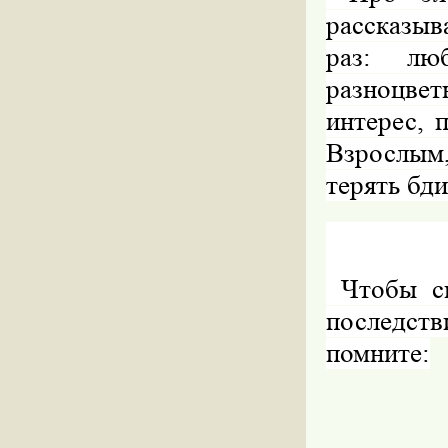
рассказыв
раз: лю
разноцве
интерес, 
Взрослым
терять бд
️ Чтобы 
последст
помните: