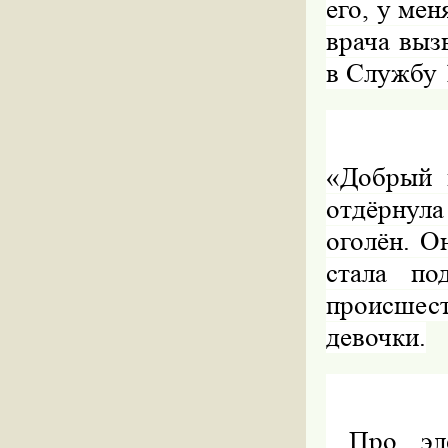
его, у мен
врача выз
в Службу 
«Добрый 
отдёрнула
оголён. О
стала по
происше
девочки.
️ Про эл