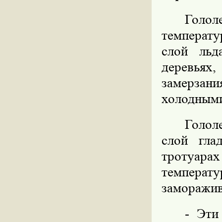
Голо
температу
слой льд
деревьях
замерзани
холодными
Голол
слой гла
тротуара
темпера
заморажив
- Эти