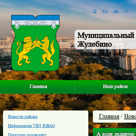
Муниципальный 
Жулебино
Официальный сайт
Главная
Наш район
Главная
/
Нов
Новости района
Информация УВД ЮВАО
А если ледяную
Прокурор разъясняет