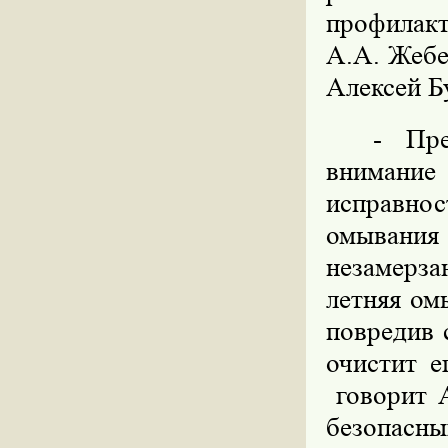
профилакт
А.А. Жебе
Алексей Б
- Пре
внимание
исправно
омывани
незамерза
летняя ом
повредив 
очистит е
говорит А
безопасн