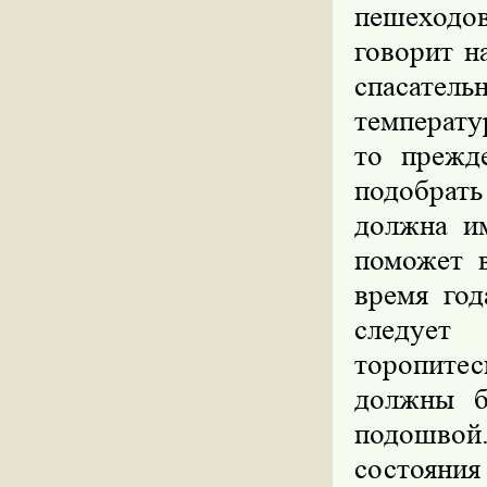
пешеходов
говорит 
спасате
температу
то прежд
подобрат
должна и
поможет 
время год
следует
торопитес
должны б
подошво
состояния