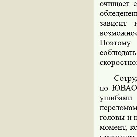
очищает с
обледенен
зависит 
возможнос
Поэтому
соблюдать
скоростно
Сотру
по ЮВАО 
ушибами 
перелома
головы и 
момент, к
уменьшит