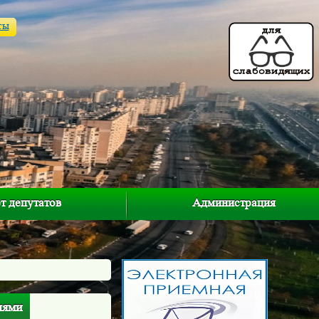
ты
т депутатов
Администрация
лями