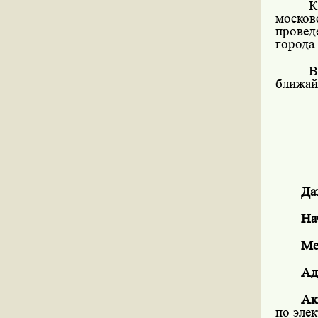
К
москов
провед
города
В
ближай
Да
На
Ме
Ад
Ак
по эле