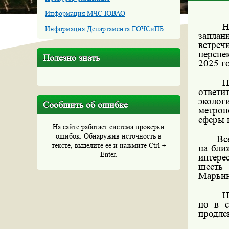
Информация МЧС ЮВАО
Н
Информация Департамента ГОЧСиПБ
заплан
встре
перспе
Полезно знать
2025 го
П
ответ
эколог
Сообщить об ошибке
метроп
сферы 
На сайте работает система проверки
ошибок. Обнаружив неточность в
Вс
тексте, выделите ее и нажмите Ctrl +
на бли
Enter.
интере
шесть
Марьин
Н
но в с
продле