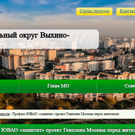
Схема проезда
Контак
ьный округ Выхино-
айт
Глава МО
Сове
овости
/ Префект ЮВАО «защитит» проект Генплана Москвы перед жителями
 ЮВАО «защитит» проект Генплана Москвы перед жите