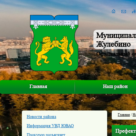
Муниципал
Жулебино
Официальный с
Главная
Наш район
Главная
/
Н
Новости района
Информация УВД ЮВАО
Префект
Прокурор разъясняет