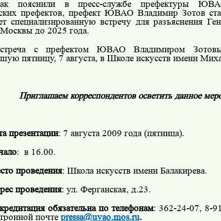
ак пояснили в пресс-службе префектуры ЮВА
ских префектов, префект ЮВАО Владимир Зотов ста
ет специализированную встречу для разъяснения Ген
 Москвы до 2025 года.
стреча с префектом ЮВАО Владимиром Зотовы
шую пятницу, 7 августа, в Школе искусств имени Миха
Приглашаем корреспондентов осветить данное мер
та презентации
: 7 августа 2009 года (пятница).
чало
:
в 16.00.
сто проведения
: Школа искусств имени Балакирева.
рес проведения
: ул. Ферганская, д.23.
кредитация обязательна по телефонам
: 362-24-07,
8-9
ктронной почте
pressa@uvao.mos.ru
.