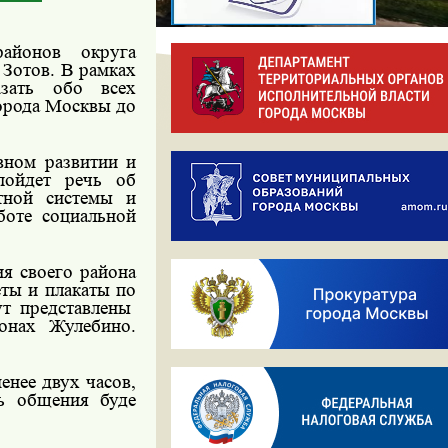
айонов округа
 Зотов. В рамках
азать обо всех
орода Москвы до
вном развитии и
пойдет речь об
ртной системы и
боте социальной
ия своего района
еты и плакаты по
т представлены
онах Жулебино.
енее двух часов,
ь общения буде