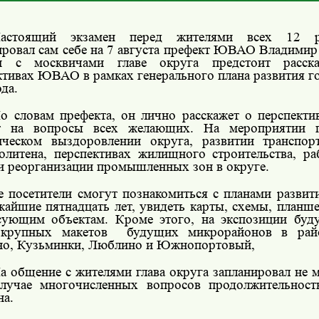
астоящий экзамен перед жителями всех 12 р
ировал сам себе на 7 августа префект ЮВАО Владимир
чи с москвичами главе округа предстоит расск
ктивах ЮВАО в рамках генерального плана развития г
да.
о словам префекта, он лично расскажет о перспекти
ит на вопросы всех желающих. На мероприятии 
ическом выздоровлении округа, развитии транспо
олитена, перспективах жилищного строительства, ра
и реорганизации промышленных зон в округе.
е посетители смогут познакомиться с планами развит
жайшие пятнадцать лет, увидеть карты, схемы, планш
сующим объектам. Кроме этого, на экспозиции буду
 крупных макетов
будущих микрорайонов в рай
о, Кузьминки, Люблино и Южнопортовый,
а общение с жителями глава округа запланировал не м
лучае многочисленных вопросов продолжительност
на.