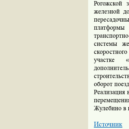
Рогожской 
железной до
пересадочн
платформы 
транспортн
системы же
скоростног
участке 
дополнител
строительс
оборот
поез
Реализация 
перемещени
Жулебино в 
Источник