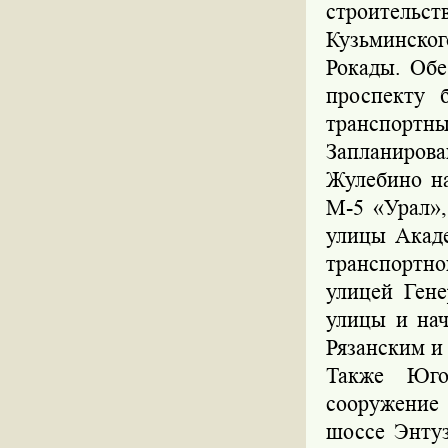
строитель
Кузьминско
Рокады. Обе
проспекту б
транспортны
Запланирова
Жулебино н
М-5 «Урал»,
улицы Акад
транспортно
улицей Гене
улицы и нач
Рязанским и
Также Юго
сооружение
шоссе Энту