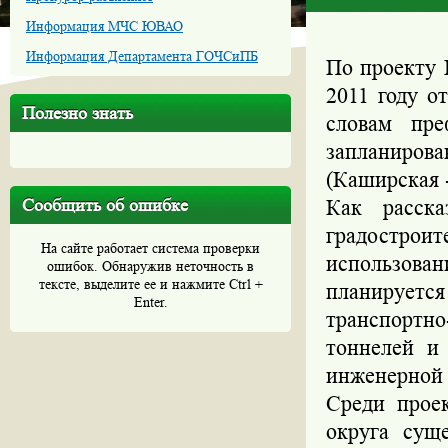
Информация МЧС ЮВАО
Информация Департамента ГОЧСиПБ
По проекту 
2011 году о
Полезно знать
словам пре
запланирова
(Каширская 
Сообщить об ошибке
Как расска
градострои
На сайте работает система проверки
использован
ошибок. Обнаружив неточность в
тексте, выделите ее и нажмите Ctrl +
планируетс
Enter.
транспортн
тоннелей и
инженерной 
Среди прое
округа сущ