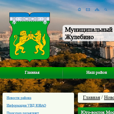
Муниципальный 
Жулебино
Официальный сайт
Главная
Наш район
Главная
/
Нов
Новости района
Информация УВД ЮВАО
Юго-восток Мос
Прокурор разъясняет