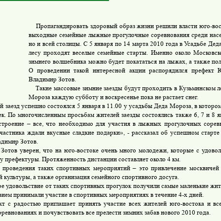
Пропагандировать здоровый образ жизни решили власти юго-вост
выходные семейные лыжные прогулочные соревнования среди насел
но и всей столицы. С 5 января по 14 марта 2010 года в Усадьбе Де
лесу проходят веселые семейные старты. Именно около Московск
зимнего волшебника можно будет покататься на лыжах, а также пол
О проведении такой интересной акции распорядился префект 
Владимир Зотов.
Такие массовые зимние заезды будут проходить в Кузьминском л
Мороза каждую субботу и воскресенье пока не растает снег.
аезд успешно состоялся 5 января в 11.00 у усадьбы Деда Мороза, в котором
ек. По многочисленным просьбам жителей заезды состоялись также 6, 7 и 8 
строение – все, что необходимо для участия в лыжных прогулочных сорев
частника ждали вкусные сладкие подарки», - рассказал об успешном старт
димир Зотов.
Зотов уверен, что на юго-востоке очень много молодежи, которые с удово
у префектуры. Протяженность дистанции составляет около 4 км.
роведения таких спортивных мероприятий – это привлечение москвичей 
й культуры, а также организация семейного спортивного досуга.
удовольствие от таких спортивных прогулок получили самые маленькие жите
вием принимали участие в спортивных мероприятиях в течение 4-х дней.
с радостью приглашает принять участие всех жителей юго-востока и вс
ревнованиях и почувствовать все прелести зимних забав нового 2010 года.