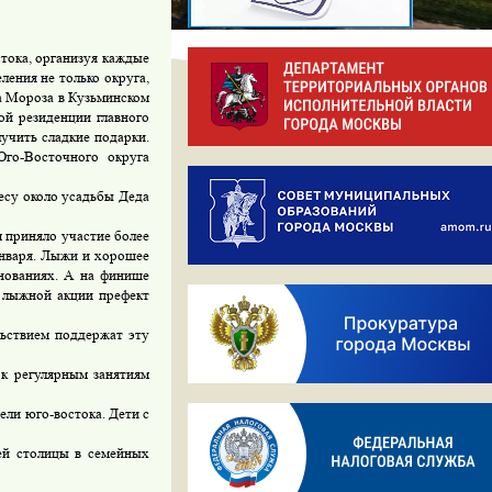
ока, организуя каждые
ения не только округа,
да Мороза в Кузьминском
ой резиденции главного
учить сладкие подарки.
Юго-Восточного округа
есу около усадьбы Деда
 приняло участие более
января. Лыжи и хорошее
нованиях. А на финише
е лыжной акции префект
льствием поддержат эту
к регулярным занятиям
ли юго-востока. Дети с
ей столицы в семейных