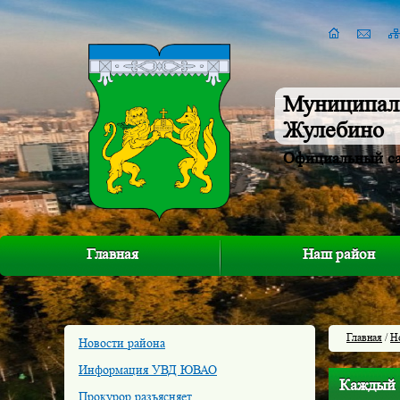
Муниципал
Жулебино
Официальный с
Главная
Наш район
Главная
/
Н
Новости района
Информация УВД ЮВАО
Каждый 
Прокурор разъясняет