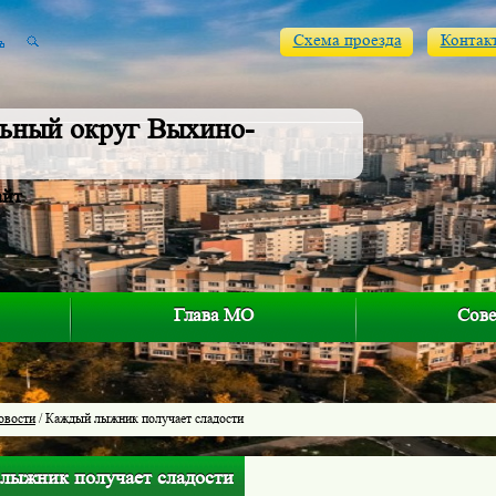
Схема проезда
Контак
ьный округ Выхино-
айт
Глава МО
Сове
овости
/ Каждый лыжник получает сладости
лыжник получает сладости