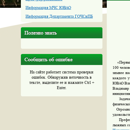
Информация МЧС ЮВАО
Информация Департамента ГОЧСиПБ
Полезно знать
Сообщить об ошибке
«Первый з
100 челов
На сайте работает система проверки
зимнее на
ошибок. Обнаружив неточность в
каждого у
тексте, выделите ее и нажмите Ctrl +
ЮВАО Вла
Enter.
Владимир 
инициатив
Задача п
физическо
Огромное 
удовольст
Префект 
лыжных со