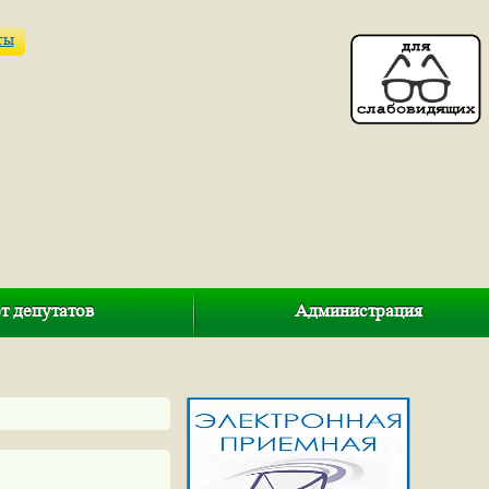
ты
т депутатов
Администрация