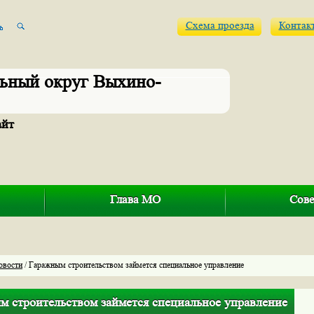
Схема проезда
Контак
ьный округ Выхино-
айт
Глава МО
Сове
овости
/ Гаражным строительством займется специальное управление
м строительством займется специальное управление