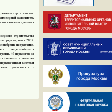
ражного строительства.
щил первый заместитель
 мы намечали сделать в
нерного строительства
ше средств, чем в 2008.
же выбраны подрядчики,
екса столицы сообщал в
строить 49 паркингов на
е в большом количестве
и парковочными местами
тывают увеличить этот