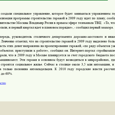
создали специальное управление, которое будет заниматься управлением га
ализация программы строительства гаражей в 2009 году идет по плану, сооб
авительстве Москвы Владимир Ресин в прямом эфире телеканала ТВЦ. «То, что
елали, и первый квартал идет в плановом порядке», - сообщил первый заммэра.
ередь, руководитель столичного департамента дорожно-мостового и инже
 Левченко отметил, что на строительство гаражей в 2009 году выделено боль
асть этих денег направлена на проектирование гаражей, «по ряду объектов у
 объектах приступили к работе», сообщил он. Интернет-портал стройкомпл
враля, что в 2009 году в Москве планируется за счет городского бюджета по
 машиномест. Эти гаражи в основном будут возводиться в микрорайонах, гд
 строится социальное жилье. Сейчас в столице около 3,5 млн автомашин, 
а только половина автовладельцев. К 2010 году городские власти рассчи
ь до 60%.
сти»