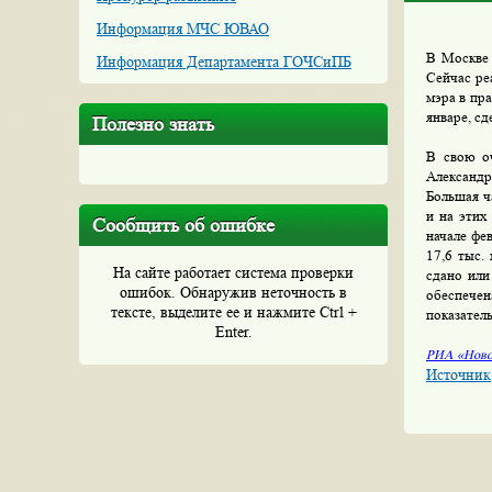
Информация МЧС ЮВАО
В Москве 
Информация Департамента ГОЧСиПБ
Сейчас ре
мэра в пр
январе, сд
Полезно знать
В свою оч
Александр
Большая ч
и на этих
Сообщить об ошибке
начале фе
17,6 тыс.
На сайте работает система проверки
сдано или
ошибок. Обнаружив неточность в
обеспечен
тексте, выделите ее и нажмите Ctrl +
показател
Enter.
РИА «Ново
Источник