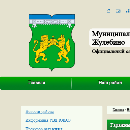
Муниципал
Жулебино
Официальный с
Главная
Наш район
Главная
/
Н
Новости района
Информация УВД ЮВАО
Гаражны
Прокурор разъясняет