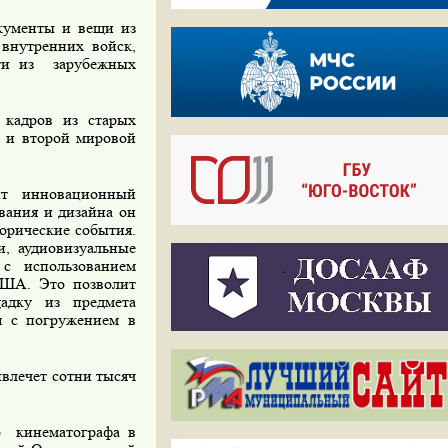
кументы и вещи из
внутренних войск,
сти из
зарубежных
 кадров из старых
 и второй мировой
ит инновационный
вания
и
дизайна он
орические события.
, аудиовизуальные
с использованием
США. Это позволит
щадку из предмета
ия с погружением в
ивлечет сотни тысяч
о
кинематографа в