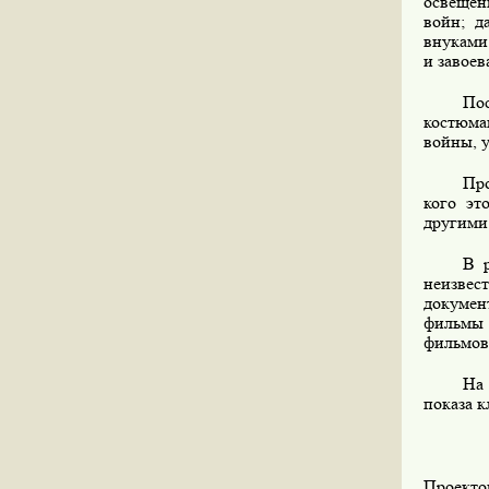
освещен
войн; д
внуками
и завоев
Пос
костюма
войны, 
Про
кого эт
другими 
В 
неизвес
докумен
фильмы 
фильмов
На 
показа к
Проекто