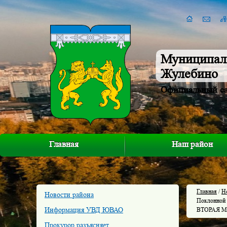
Муниципал
Жулебино
Официальный с
Главная
Наш район
Главная
/
Н
Новости района
Поклонной
Информация УВД ЮВАО
ВТОРАЯ 
Прокурор разъясняет