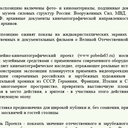
экспозицию включены фото- и киноматериалы, подлинные до
 музеев силовых структур России: Вооруженных Сил, МВД, 
, архивные документы кинематографической направленно
 архивов.
спозицию оживят показы на жидкокристаллических экранах
твенных и документальных фильмов о Великой Отечественной
зейно-кинематографический проект (
www
.
pobeda
65.
ru
) нос
р: музейными средствами с применением современного оборудо
вляет кинематографическое наследие, отражающее реальные ист
онстрации экспозиции планируется применять видеопроекции
ляции современных российских и зарубежных художников 
тальной хроники из СССР, Германии, Франции, Италии и 
 многомерное пространство, превратить выставочную пло
ия в место действия, а зрителя - в участника этого действ
ствующую эпоху.
тавка предназначена для широкой публики и, без сомнения, пр
 москвичей и гостей столицы.
ь Проекта - показать значение отечественного и зарубежног