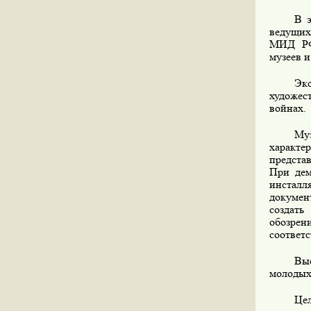
В 
ведущих
МИД РФ
музеев и
Эк
художес
войнах.
Му
характе
предста
При дем
инстал
докумен
создать
обозрен
соответ
Выс
молодых
Цел