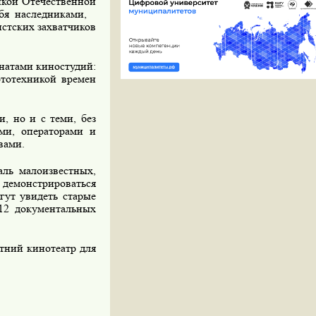
икой Отечественной
бя наследниками,
стских захватчиков
натами киностудий:
ототехникой времен
, но и с теми, без
ами, операторами и
вами.
аль малоизвестных,
демонстрироваться
гут увидеть старые
12 документальных
етний кинотеатр для