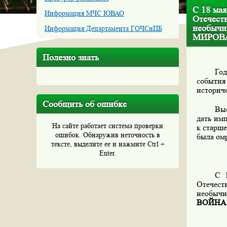
С 18 мая
Информация МЧС ЮВАО
Отечест
необыч
Информация Департамента ГОЧСиПБ
МИРОВ
Полезно знать
Год
событи
историч
Сообщить об ошибке
Выс
дать им
На сайте работает система проверки
к старше
ошибок. Обнаружив неточность в
была омр
тексте, выделите ее и нажмите Ctrl +
Enter.
С 
Отечест
необычн
ВОЙНА 