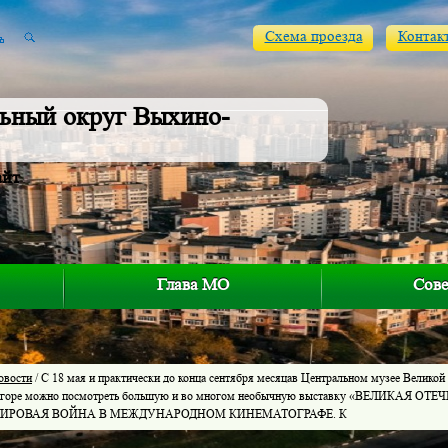
Схема проезда
Контак
ьный округ Выхино-
айт
Глава МО
Сове
овости
/ С 18 мая и практически до конца сентября месяцав Центральном музее Великой
 горе можно посмотреть большую и во многом необычную выставку «ВЕЛИКАЯ 
МИРОВАЯ ВОЙНА В МЕЖДУНАРОДНОМ КИНЕМАТОГРАФЕ. К