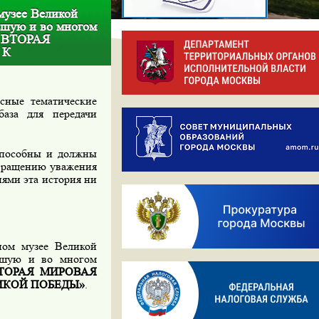
музее Великой
ьшую и во многом
 ВТОРАЯ
 К
сные тематические
аза для передачи
способны и должны
звращению уважения
иями эта история ни
ном музее Великой
ьшую и во многом
ТОРАЯ МИРОВАЯ
ИКОЙ ПОБЕДЫ»
.