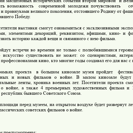
ии масштабных исторических событий второй мировой
и Вел
ать возможность
современной молодежи почувствовать
се
 и правнуками великого поколения, отстоявшего Родину от фаши
авшего Победу.
етители выставки смогут ознакомиться с эксклюзивными экспо
ми, элементами декораций, реквизитом, афишами, кино- и ф
узнать историю каждой вещи и связанного с нею фильма.
йдут встречи во времени не только с полюбившимися героями
о искусство существовать не может: со сценаристами, актер
профессионалами кино, кто многие годы создавал его для нас с 
рамках проекта
в большом кинозале музея пройдет
фестив
тных и новых фильмов о войне. В малом кинозале будут 
тальные ленты, хроника военных лет. Посетители проекта смо
о войне, а также 4 премьерных художественных фильма и 
 республик бывшего Советского Союза.
площади перед музеем, на открытом воздухе будет развернут л
лассических советских фильмов о войне.
м предусмотрены: