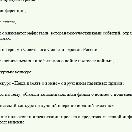
конференции,
е столы,
чи с кинематографистами, ветеранами-участниками событий, отр
ьмах;
и с Героями Советского Союза и героями России;
рс любительских кинофильмов о войне и «после войны»;
турный конкурс;
нкурс «Наша память о войне» с вручением памятных призов;
рос на тему: «Самый запоминающийся фильм о войне» с подведен
истский конкурс на лучший очерк по военной тематике,
ние подготовки и реализации проекта в средствах массовой ин
телевидение.