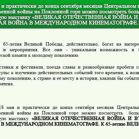
 и практически до конца сентября месяцав Центральном 
венной войны на Поклонной горе можно посмотреть бол
ную выставку «ВЕЛИКАЯ ОТЕЧЕСТВЕННАЯ ВОЙНА И
АЯ ВОЙНА В МЕЖДУНАРОДНОМ КИНЕМАТОГРАФЕ.
 65-летия Великой Победы, действительно, богат на интере
я и мероприятия. Все они - уникальная возможность и б
еской памяти к молодому поколению.
тавки и фестивали, поезда славы и разнообразные пробеги 
пульс к изучению действительных событий того времени, к во
му поколению, к стране и её месту в истории, какими бы событ
ачена.
18 мая и практически до конца сентября месяцав Централь
венной войны на Поклонной горе можно посмотреть
бол
ую выставку
«ВЕЛИКАЯ ОТЕЧЕСТВЕННАЯ ВОЙНА И В
В МЕЖДУНАРОДНОМ КИНЕМАТОГРАФЕ. К 65-летию ВЕЛ