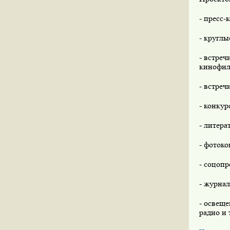
- пресс-
- круглы
- встре
кинофил
- встреч
- конку
- литера
- фотоко
- соцоп
- журнал
- освеще
радио и 