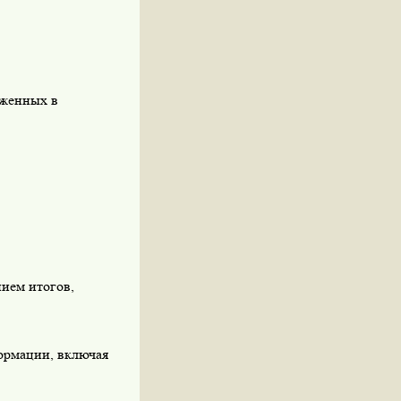
аженных в
ием итогов,
формации, включая