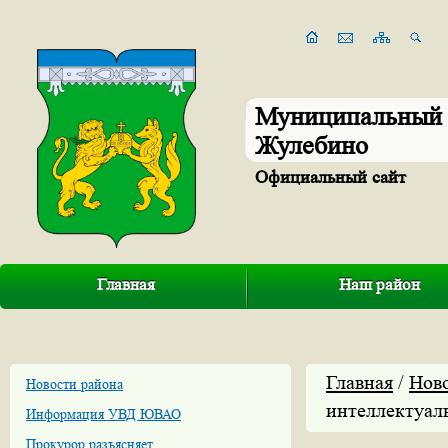
Муниципальный 
Жулебино
Официальный сайт
Главная
Наш район
Главная
/
Нов
Новости района
интеллектуал
Информация УВД ЮВАО
Прокурор разъясняет