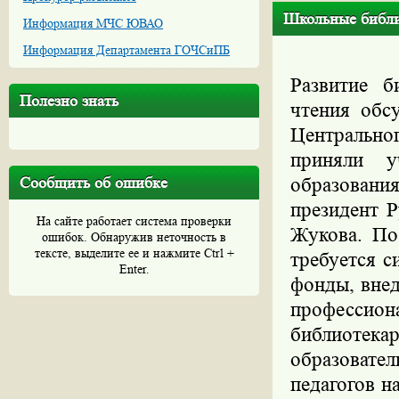
Школьные библи
Информация МЧС ЮВАО
Информация Департамента ГОЧСиПБ
Развитие б
Полезно знать
чтения обс
Центральн
приняли у
Сообщить об ошибке
образован
президент 
На сайте работает система проверки
Жукова. По
ошибок. Обнаружив неточность в
тексте, выделите ее и нажмите Ctrl +
требуется 
Enter.
фонды, вне
професси
библиотека
образоват
педагогов н