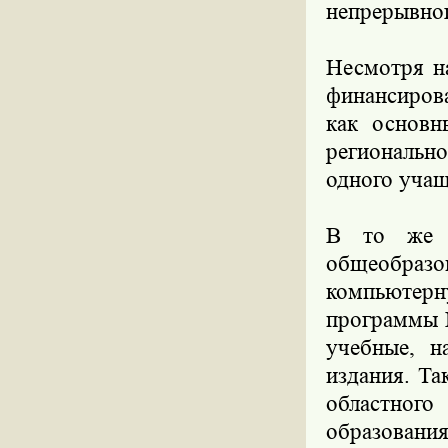
непрерывног
Несмотря н
финансирова
как основн
регионально
одного учащ
В то же в
общеобразо
компьютер
программы 
учебные, н
издания. Та
областного
образова