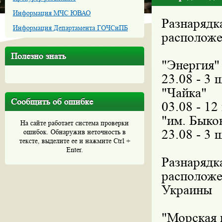
Информация МЧС ЮВАО
Разнарядк
Информация Департамента ГОЧСиПБ
расположе
Полезно знать
"Энерги
23.08 - 3 
"Чайка"
Сообщить об ошибке
03.08 - 1
"им. Быков
На сайте работает система проверки
23.08 - 3 
ошибок. Обнаружив неточность в
тексте, выделите ее и нажмите Ctrl +
Enter.
Разнарядк
расположе
Украины
"Морская в