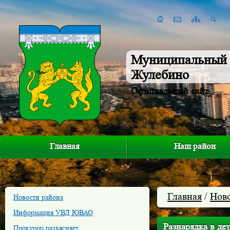
Муниципальный 
Жулебино
Официальный сайт
Главная
Наш район
Главная
/
Нов
Новости района
Информация УВД ЮВАО
Разнарядка в дет
Прокурор разъясняет