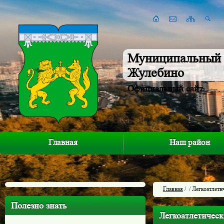
Муниципальный 
Жулебино
Официальный сайт
Главная
Наш район
Главная
/
/ Легкоатлети
Полезно знать
Легкоатлетическ