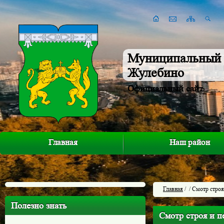
Муниципальный 
Жулебино
Официальный сайт
Главная
Наш район
Главная
/
/ Смотр стро
Полезно знать
Смотр строя и 