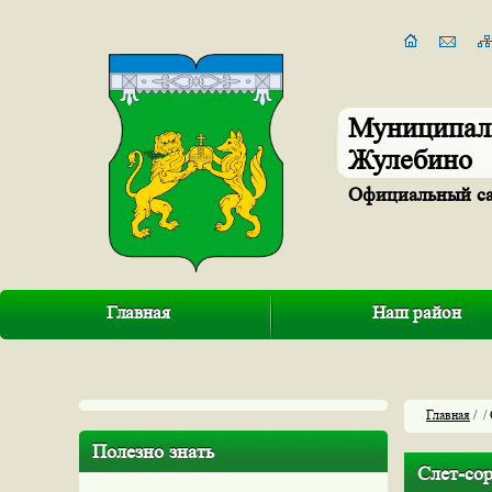
Муниципал
Жулебино
Официальный с
Главная
Наш район
Главная
/
/
Полезно знать
Слет-со