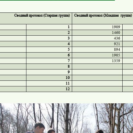
Сводный протокол (Старшая группа)
Сводный протокол (Младшая группа)
1
1909
2
1460
3
436
4
921
5
894
6
1905
7
1359
8
9
10
11
12