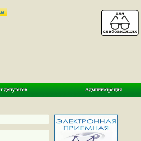
ты
т депутатов
Администрация