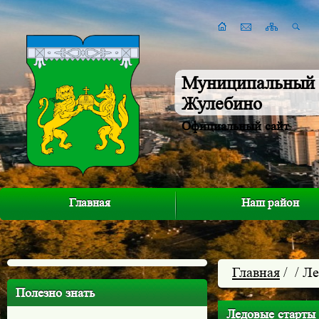
Муниципальный 
Жулебино
Официальный сайт
Главная
Наш район
Главная
/
/ Ле
Полезно знать
Ледовые старты