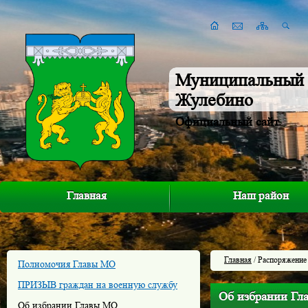
Муниципальный 
Жулебино
Официальный сайт
Главная
Наш район
Главная
/ Распоряжение
Полномочия Главы МО
ПРИЗЫВ граждан на военную службу
Об избрании Г
Об избрании Главы МО