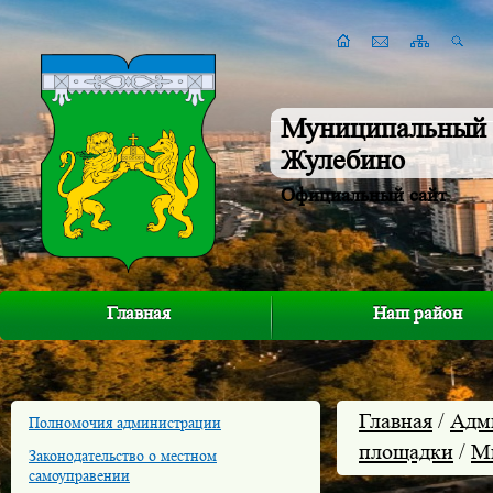
Муниципальный 
Жулебино
Официальный сайт
Главная
Наш район
Главная
/
Адм
Полномочия администрации
площадки
/
М
Законодательство о местном
самоуправении