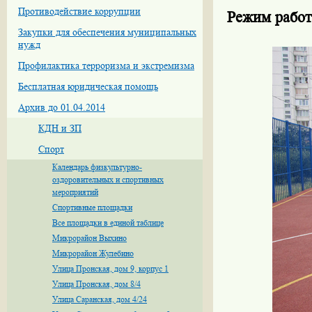
Противодействие коррупции
Режим работ
Закупки для обеспечения муниципальных
нужд
Профилактика терроризма и экстремизма
Бесплатная юридическая помощь
Архив до 01.04.2014
КДН и ЗП
Спорт
Календарь физкультурно-
оздоровительных и спортивных
мероприятий
Спортивные площадки
Все площадки в единой таблице
Микрорайон Выхино
Микрорайон Жулебино
Улица Пронская, дом 9, корпус 1
Улица Пронская, дом 8/4
Улица Саранская, дом 4/24