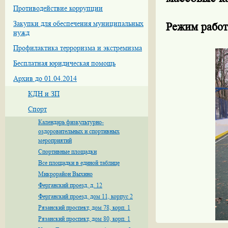
Противодействие коррупции
Закупки для обеспечения муниципальных
Режим работ
нужд
Профилактика терроризма и экстремизма
Бесплатная юридическая помощь
Архив до 01.04.2014
КДН и ЗП
Спорт
Календарь физкультурно-
оздоровительных и спортивных
мероприятий
Спортивные площадки
Все площадки в единой таблице
Микрорайон Выхино
Ферганский проезд, д. 12
Ферганский проезд, дом 11, корпус 2
Рязанский проспект, дом 78, корп. 1
Рязанский проспект, дом 80, корп. 1