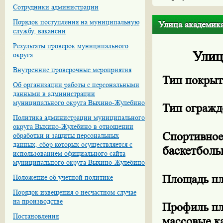
Сотрудники администрации
Порядок поступления на муниципальную
Улица академика
службу, вакансии
Результаты проверок муниципального
Улиц
округа
Внутренние проверочные мероприятия
Тип покрыт
Об организации работы с персональными
данными в администрации
муниципального округа Выхино-Жулебино
Тип огражд
Политика администрации муниципального
округа Выхино-Жулебино в отношении
Спортивное
обработки и защиты персональных
данных, сбор которых осуществляется с
баскетбол
использованием официального сайта
муниципального округа Выхино-Жулебино
Площадь п
Положение об учетной политике
Порядок извещения о несчастном случае
на производстве
Профиль пл
Постановления
массовые к