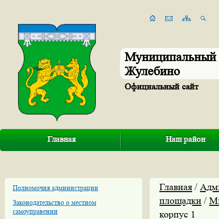
Муниципальный 
Жулебино
Официальный сайт
Главная
Наш район
Главная
/
Адм
Полномочия администрации
площадки
/
М
Законодательство о местном
самоуправении
корпус 1