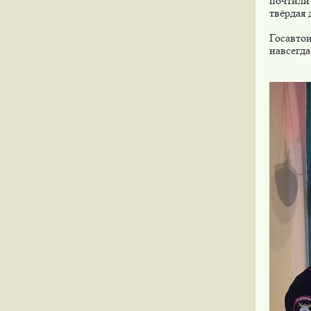
почтили
твёрдая 
Госавто
навсегда