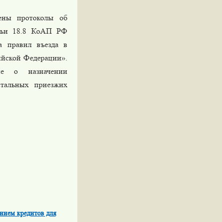
ены протоколы об
атьи 18.8 КоАП РФ
а правил въезда в
ийской Федерации».
е о назначении
стальных приезжих
нием кредитов для