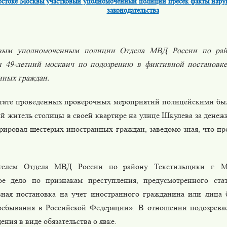
остоке Москвы участковый уполномоченный полиции пресек факты нар
законодательства
овым уполномоченным полиции Отдела МВД России по рай
н 49-летний москвич по подозрению в фиктивной постановке
нных граждан.
ьтате проведенных проверочных мероприятий полицейскими был
ий житель столицы в своей квартире на улице Шкулева за денеж
трировал шестерых иностранных граждан, заведомо зная, что пр
ателем Отдела МВД России по району Текстильщики г. М
ое дело по признакам преступления, предусмотренного ст
ная постановка на учет иностранного гражданина или лица 
ребывания в Российской Федерации». В отношении подозрева
ния в виде обязательства о явке.