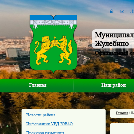
Муниципал
Жулебино
Официальный с
Главная
Наш район
Главная
/ Н
Новости района
Информация УВД ЮВАО
Прокурор разъясняет