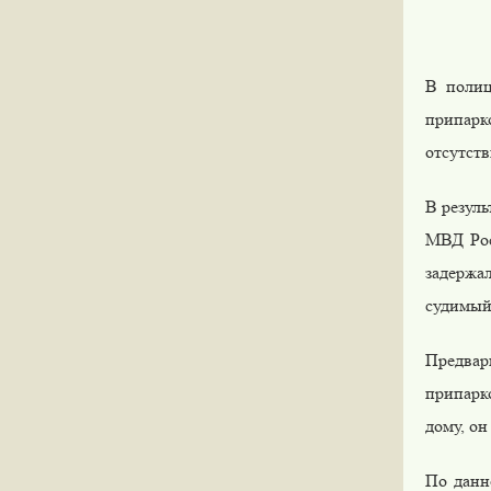
В полиц
припарко
отсутств
В резул
МВД Рос
задержал
судимый
Предвари
припарк
дому, он
По данн