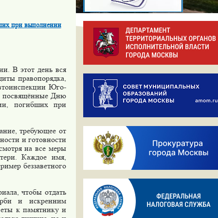
ших при выполнении
и. В этот день вся
щиты правопорядка,
автоинспекции Юго-
я, посвящённые Дню
ции, погибших при
ание, требующее от
ности и готовности
смотря на все меры
тери. Каждое имя,
пример беззаветного
иала, чтобы отдать
орби и искренним
веты к памятнику и