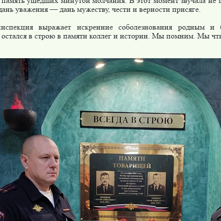
 память ушедших минутой молчания. В этот момент звучала не т
дань уважения — дань мужеству, чести и верности присяге.
инспекция выражает искренние соболезнования родным и 
 остался в строю в памяти коллег и истории. Мы помним. Мы ч