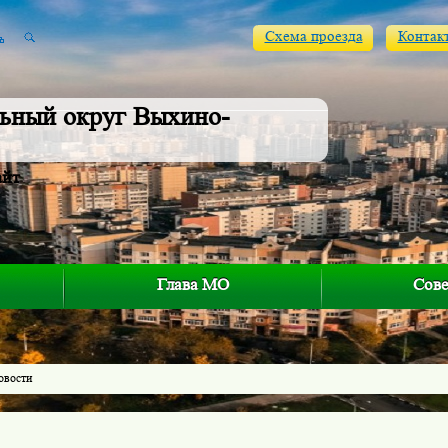
Схема проезда
Контак
ьный округ Выхино-
айт
Глава МО
Сове
овости