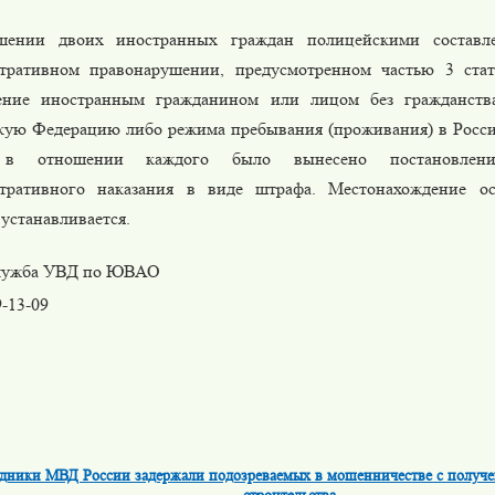
шении двоих иностранных граждан полицейскими составл
тративном правонарушении, предусмотренном частью 3 ст
ние иностранным гражданином или лицом без гражданств
кую Федерацию либо режима пребывания (проживания) в Росс
в отношении каждого было вынесено постановлени
тративного наказания в виде штрафа. Местонахождение о
устанавливается.
лужба УВД по ЮВАО
9-13-09
дники МВД России задержали подозреваемых в мошенничестве с получе