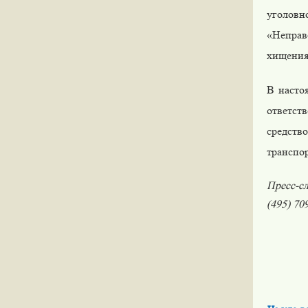
уголовн
«Неправ
хищения»
В насто
ответст
средст
транспо
Пресс-с
(495) 70