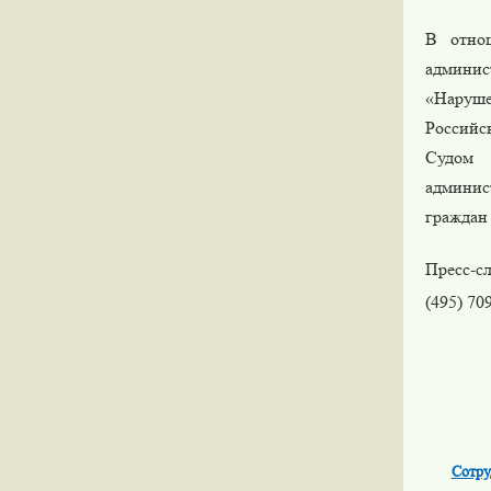
В отно
админис
«Наруше
Российс
Судом 
админис
граждан 
Пресс-с
(495) 70
Сотру