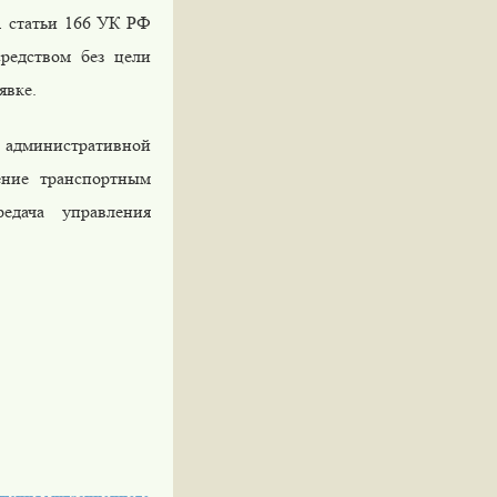
1 статьи 166 УК РФ
редством без цели
явке.
к административной
ение транспортным
едача управления