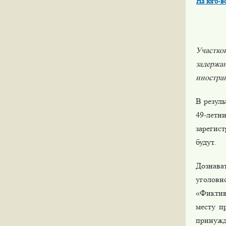
На юго-в
Участк
задержа
иностра
В резул
49-летн
зарегис
будут.
Дознав
уголовн
«Фиктив
месту п
принужде