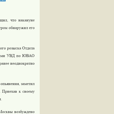
щил, что накануне
утром обнаружил его
ого розыска Отдела
иками УВД по ЮВАО
 ранее неоднократно
 опьянения, заметил
. Приехав к своему
и.
Москвы возбуждено