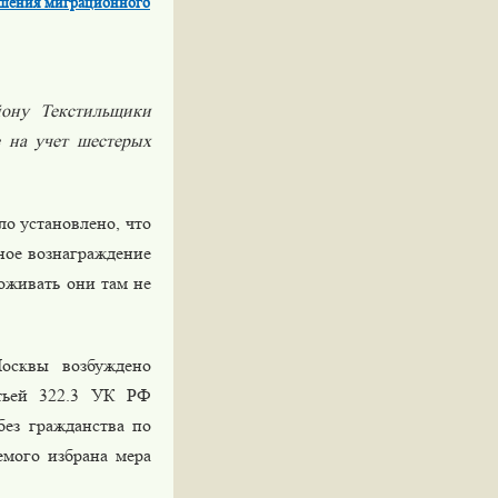
ушения миграционного
ону Текстильщики
 на учет шестерых
о установлено, что
ное вознаграждение
оживать они там не
осквы возбуждено
атьей 322.3 УК РФ
без гражданства по
емого избрана мера