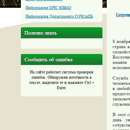
Информация МЧС ЮВАО
Сотруд
Информация Департамента ГОЧСиПБ
Полезно знать
8 ноябр
страна 
спокойс
Восточн
Сообщить об ошибке
памяти 
исполне
На сайте работает система проверки
ошибок. Обнаружив неточность в
Служба 
тексте, выделите ее и нажмите Ctrl +
человек
Enter.
в любой
предост
увековеч
служения
В этот 
дань у
сочувст