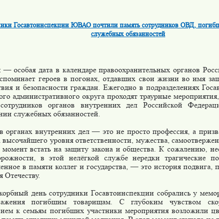
ники Госавтоинспекции ЮВАО почтили память сотрудников ОВД, погиб
служебных обязанностей
я — особая дата в календаре правоохранительных органов Росси
вспоминает героев в погонах, отдавших свои жизни во имя за
твия и безопасности граждан. Ежегодно в подразделениях Гос
ого административного округа проходят траурные мероприяти
сотрудников органов внутренних дел Российской Федера
нии служебных обязанностей.
в органах внутренних дел — это не просто профессия, а призв
а высочайшего уровня ответственности, мужества, самоотвержен
 момент встать на защиту закона и общества. К сожалению, не
орожности, в этой нелёгкой службе нередки трагические по
енное в памяти коллег и государства, — это история подвига, 
 Отечеству.
скорбный день сотрудники Госавтоинспекции собрались у мемор
важения погибшим товарищам. С глубоким чувством ск
вием к семьям погибших участники мероприятия возложили ц