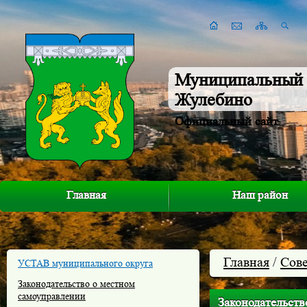
Муниципальный 
Жулебино
Официальный сайт
Главная
Наш район
Главная
/
Сове
УСТАВ муниципального округа
Законодательство о местном
самоуправлении
Законодательств