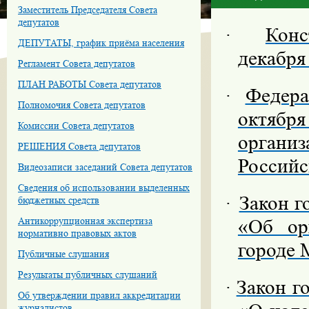
Заместитель Председателя Совета
депутатов
·
Конс
ДЕПУТАТЫ, график приёма населения
декабря
Регламент Совета депутатов
ПЛАН РАБОТЫ Совета депутатов
·
Федера
Полномочия Совета депутатов
октября
Комиссии Совета депутатов
органи
РЕШЕНИЯ Совета депутатов
Российс
Видеозаписи заседаний Совета депутатов
Сведения об использовании выделенных
·
Закон г
бюджетных средств
Антикоррупционная экспертиза
«Об ор
нормативно правовых актов
городе 
Публичные слушания
Результаты публичных слушаний
·
З
акон г
Об утверждении правил аккредитации
журналистов