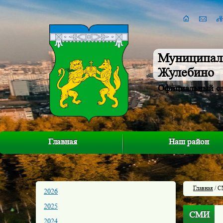
Муниципал
Жулебино
Официальный с
Главная
Наш район
Главная
/ 
2026
2025
СМИ
2024