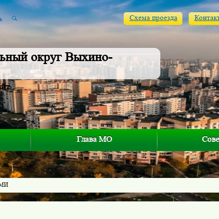
Схема проезда
Контак
ьный округ Выхино-
айт
Глава МО
Сове
СМИ