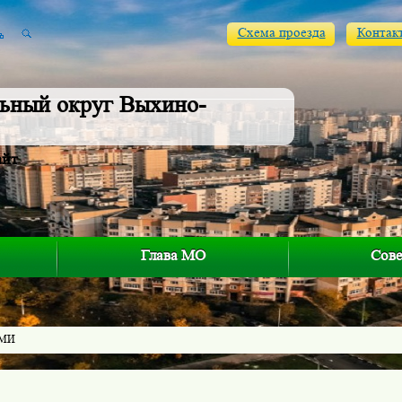
Схема проезда
Контак
ьный округ Выхино-
айт
Глава МО
Сове
СМИ