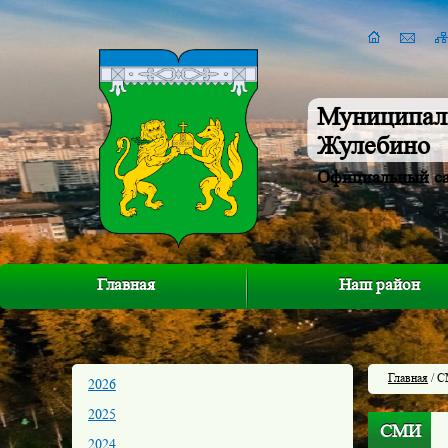
Муниципал
Жулебино
Официальный с
Главная
Наш район
Главная
/ 
2026
2025
СМИ
2024