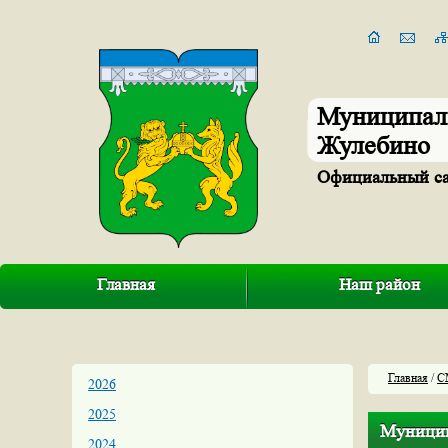
Муниципал
Жулебино
Официальный с
Главная
Наш район
Главная
/
С
2026
2025
Муницип
2024