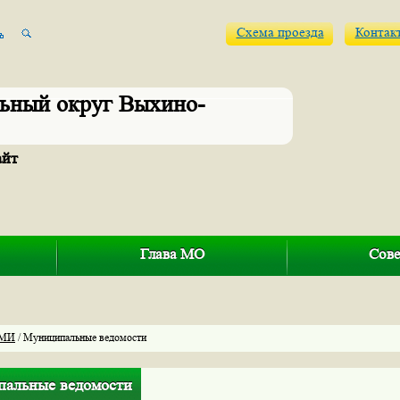
Схема проезда
Контак
ьный округ Выхино-
айт
Глава МО
Сове
МИ
/ Муниципальные ведомости
альные ведомости