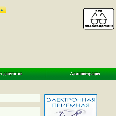
ты
т депутатов
Администрация