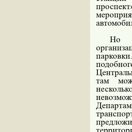
проспе
меропр
автомоби
Но о
организа
парковк
подобног
Централь
там мож
несколь
невозмож
Департа
транспо
предложи
террито