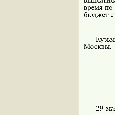
выплатил
время по
бюджет с
Кузь
Москвы.
29 ма