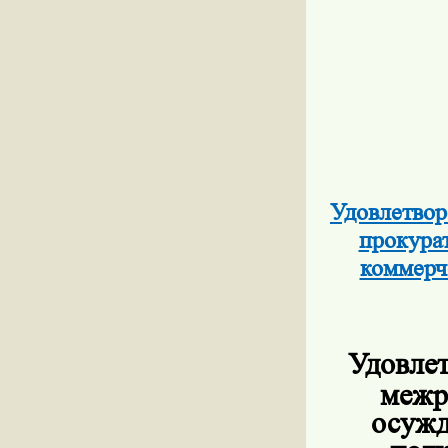
Удовлетвор
прокура
коммерч
Удовлет
межр
осужд