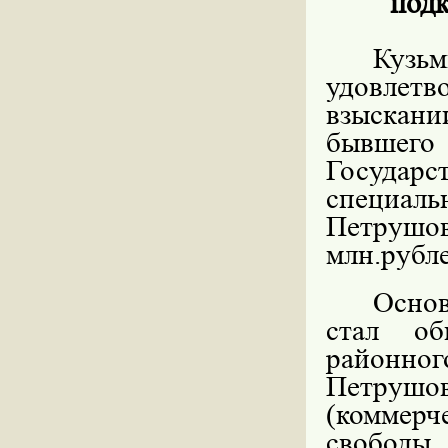
подк
Кузь
удовлетв
взыскан
бывшего
Госуда
специа
Петрушо
млн.рубл
Основ
стал об
районног
Петруш
(коммер
свобод