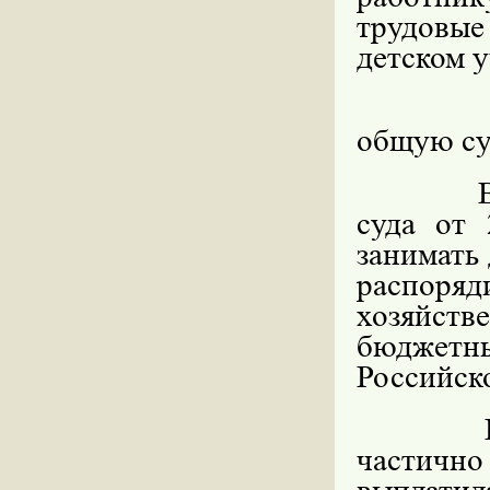
трудовые
детском 
Всег
общую су
Всту
суда от
занимать
распор
хозяйст
бюджетн
Российско
В хо
частичн