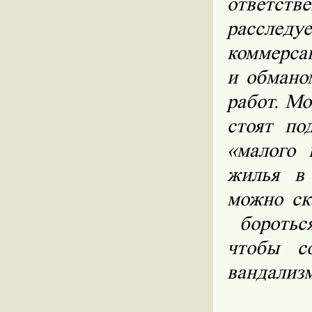
ответств
расслед
коммерса
и обмано
работ. Мо
стоят по
«малого 
жилья в
можно ск
бороться
чтобы с
вандализм