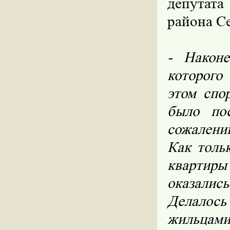
депутат
района С
- Након
которого
этом спо
было по
сожалени
Как толь
квартиры
оказали
Делалос
жильцам