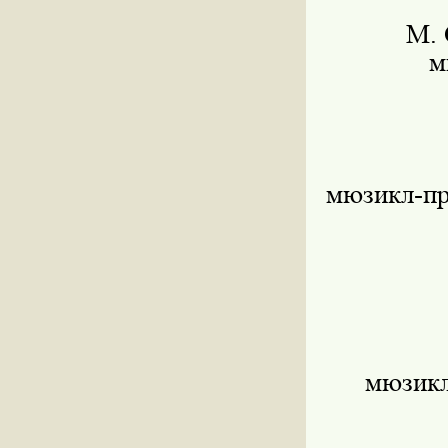
М.
м
мюзикл-пр
мюзикл