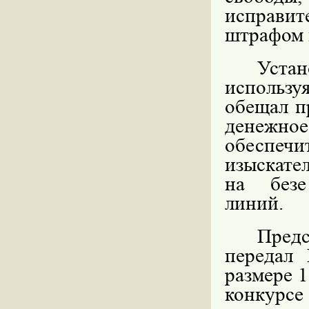
исправи
штрафом 
Устан
использ
обещал п
денежно
обеспеч
изыскате
на безе
линий.
Пред
передал
размере 1
конкурс