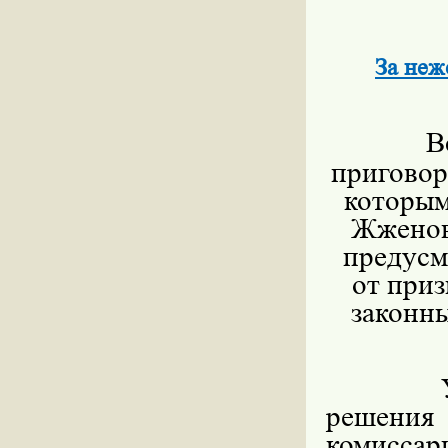
За неж
В
приговор
которым
Жженов
предусм
от при
законны
Устано
решени
комисса