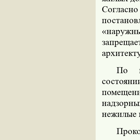
Соглас
постано
«наружн
запрещ
архитект
По н
состоян
помещен
надзорн
нежилые 
Прок