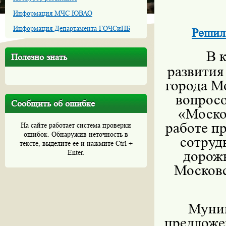
Информация МЧС ЮВАО
Информация Департамента ГОЧСиПБ
Решила
В 
Полезно знать
развития
города М
вопросо
Сообщить об ошибке
«Моско
работе п
На сайте работает система проверки
ошибок. Обнаружив неточность в
сотруд
тексте, выделите ее и нажмите Ctrl +
дорож
Enter.
Московс
Мун
предлож