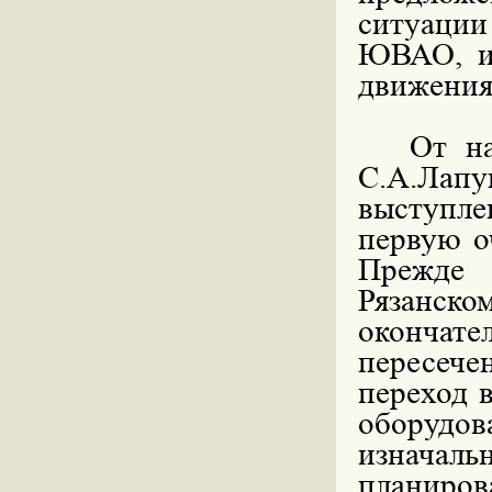
ситуаци
ЮВАО, и
движения
От на
С.А.
Лап
выступле
первую о
Прежде 
Рязанско
оконча
пересеч
переход 
оборуд
изначаль
планирова