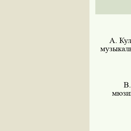
А. Ку
музыкаль
В
мюзик