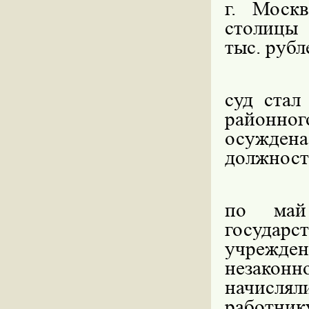
г. Моск
столицы 
тыс. рубл
Осно
суд стал
районног
осуждена
должност
Уста
по май
государ
учрежден
незаконн
начисля
работни