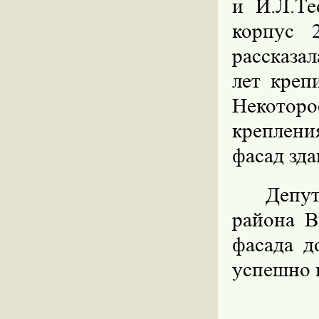
и И.Л.Те
корпус 
рассказал
лет креп
Некоторо
крепления
фасад зда
Депу
района В
фасада д
успешно 