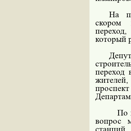
На п
скором 
переход,
который р
Депу
строите
переход 
жителей
проспект
Департам
По иниц
вопрос м
станций