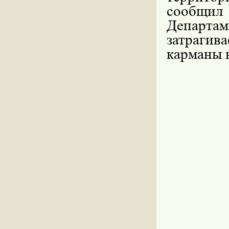
сообщил
Департам
затрагив
карманы 