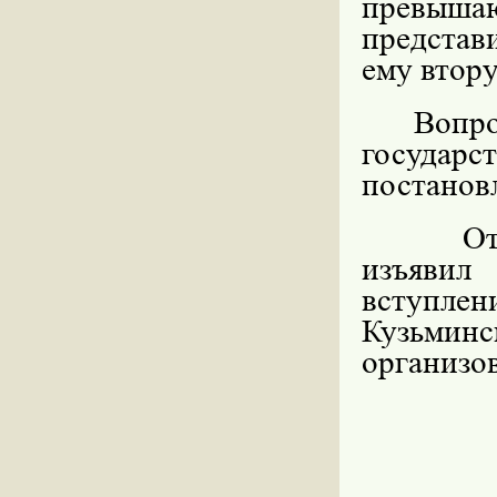
превыша
представ
ему втор
Вопр
государ
постанов
Ответчи
изъявил
вступле
Кузьмин
организо