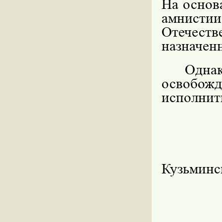
На основ
амнистии
Отечест
назначен
Одна
освобожд
исполнить
Кузьминс