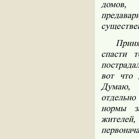
домов,
предавар
существе
Прин
спасти 
пострада
вот что 
Думаю, 
отдельно
нормы з
жителей,
первонач