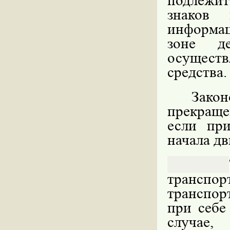
подлежит
знаков 
информа
зоне д
осущест
средства.
Зак
прекраще
если при
начала дв
трансп
транспор
при себе
случае,