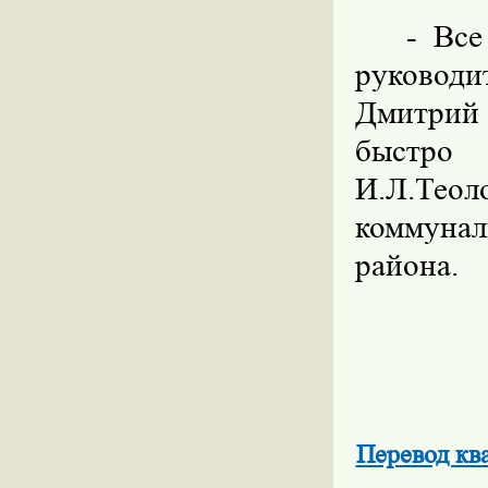
- Все
руковод
Дмитрий
быстро 
И.Л.Тео
коммуналь
района.
Перевод кв