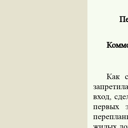
Пе
Комме
Как с
запретил
вход, сд
первых 
переплан
жилых до