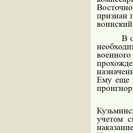
Восточно
признан 
воинский 
В октяб
необходим
военног
прохожд
назначен
Ему еще 
проигнор
Суд со
Кузьмин
учетом с
наказание