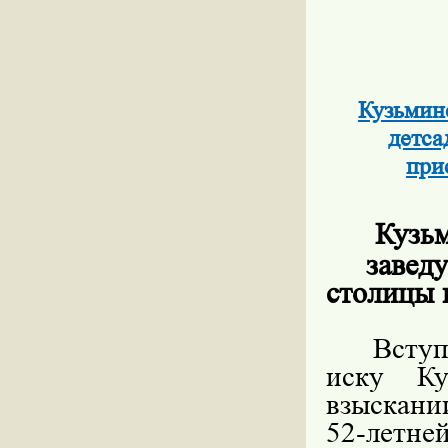
Кузьмин
детса
при
Кузьм
завед
столицы 
Вступ
иску Ку
взыскани
52-летне