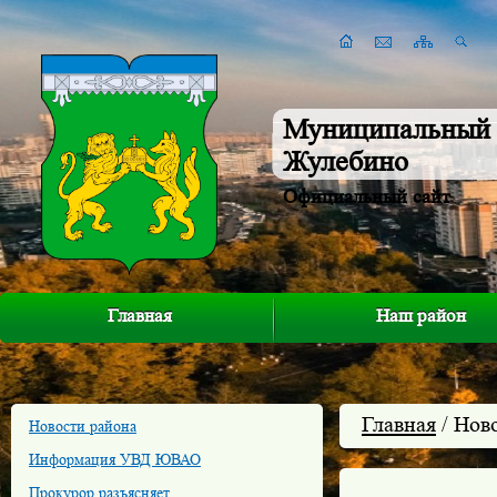
Муниципальный 
Жулебино
Официальный сайт
Главная
Наш район
Главная
/ Нов
Новости района
Информация УВД ЮВАО
Прокурор разъясняет