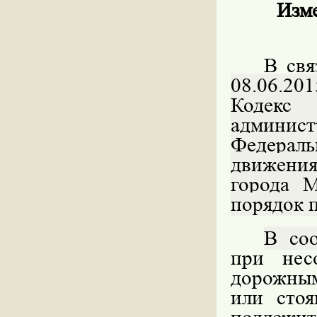
Изме
В св
08.06.20
Кодек
админист
Федераль
движени
города М
порядок 
В соо
при нес
дорожны
или стоя