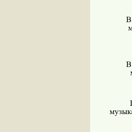
В
м
В
музыка