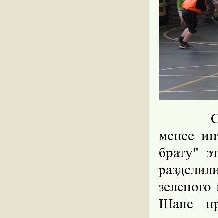
С
менее ин
брату" э
разделил
зеленого 
Шанс пр