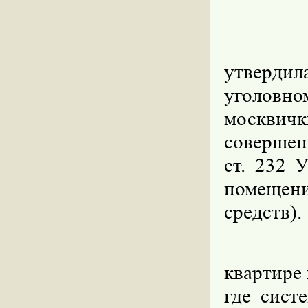
утверди
уголовн
москвичк
совершен
ст. 232 
помещен
средств).
квартире 
где сист