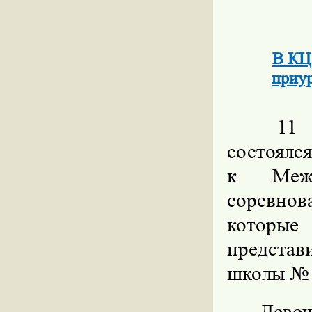
В КЦ 
приу
11 
состоялс
к Межд
соревно
которые
предста
школы № 
Дево