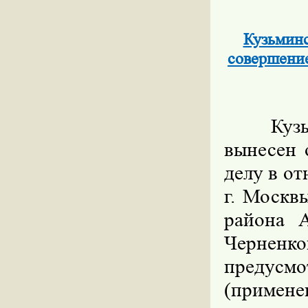
Кузьминс
совершение
Куз
вынесен 
делу в от
г. Москв
района А
Черненко
предус
(примене