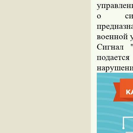
управлен
о сиг
предназ
военной 
Сигнал "
подаетс
нарушени