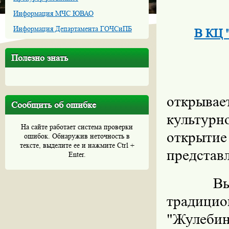
Информация МЧС ЮВАО
Информация Департамента ГОЧСиПБ
В КЦ "
Полезно знать
Очеред
открыва
Сообщить об ошибке
культур
На сайте работает система проверки
открыти
ошибок. Обнаружив неточность в
тексте, выделите ее и нажмите Ctrl +
представ
Enter.
Вы
традиц
"Жулеби