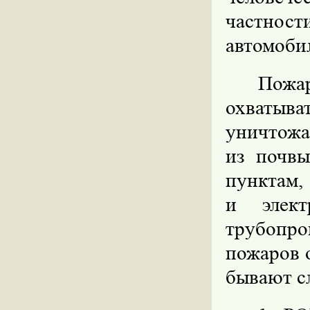
частнос
автомоби
Пожа
охваты
уничтожа
из почвы
пунктам,
и элект
трубопр
пожаров 
бывают с