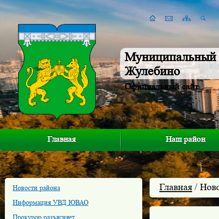
Муниципальный 
Жулебино
Официальный сайт
Главная
Наш район
Главная
/ Нов
Новости района
Информация УВД ЮВАО
Прокурор разъясняет