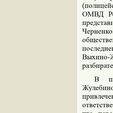
(полице
ОМВД Ро
предста
Черненк
обществе
последне
Выхино-
разбирате
В п
Жулебин
привл
ответств