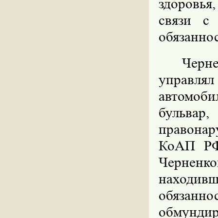
здоровья
связи с
обязаннос
Черн
управля
автомоби
бульвар
правона
КоАП РФ
Черненко
находив
обязан
обмунд