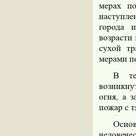
мерах по
наступле
города 
возрасти
сухой тр
мерами п
В те
возникну
огня, а 
пожар с 
Основ
человеч