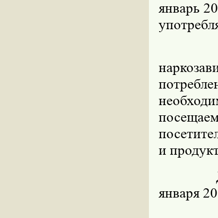
январь 20
употребл
наркоз
потребл
необхо
посещаем
посетите
и продукт
января 2