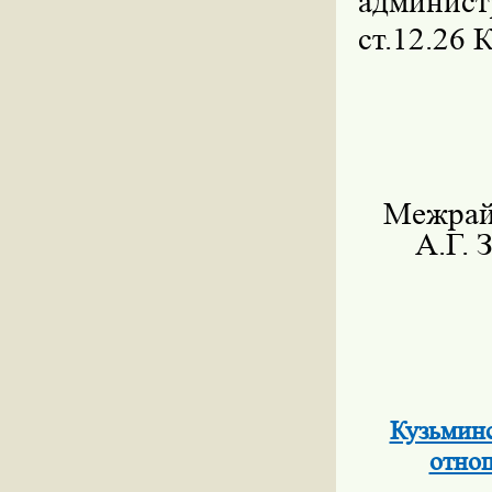
админист
ст.12.26
Межрай
А.Г. 
Кузьминс
отно