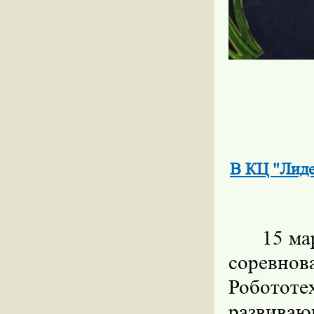
В КЦ "Лиде
15 марта
соревнов
Робототе
развива