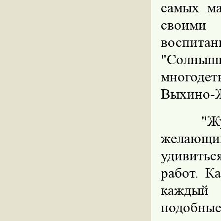
самых ма
своими
воспитан
"Солнышк
многодет
Выхино-
"Ж
желающи
удивитьс
работ. К
каждый 
подобны