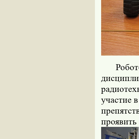
Робо
дисципл
радиоте
участие 
препятс
проявить 