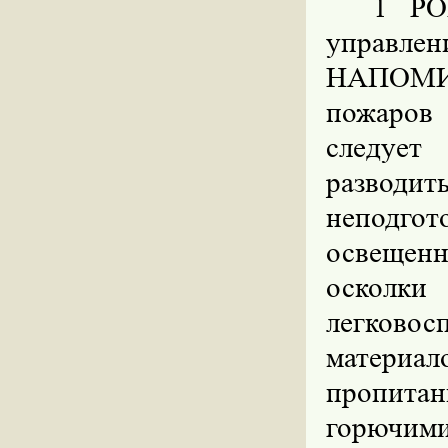
1 РО
управл
НАПОМИН
пожаров 
следует
развод
неподго
освещен
осколки
легков
материал
пропитан
горючим