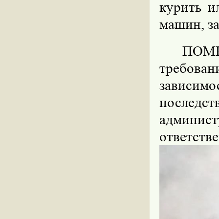
курить и
машин, з
ПОМН
требов
зависим
послед
админ
ответств