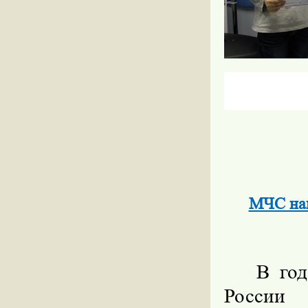
МЧС нап
В го
России