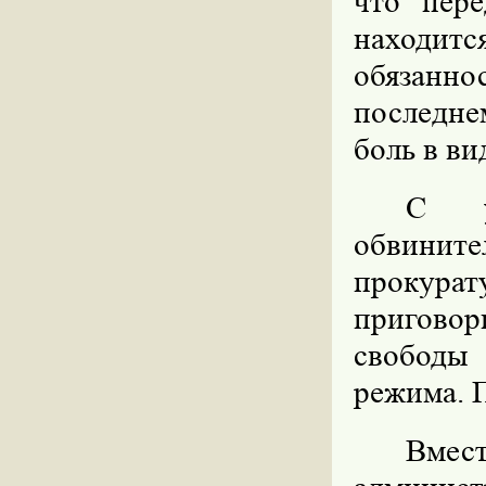
что пере
находит
обязанн
последне
боль в ви
С уч
обвини
прокурат
приговор
свободы
режима. П
Вмес