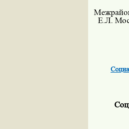
Межрайо
Е.Л. Мо
Социа
Соц