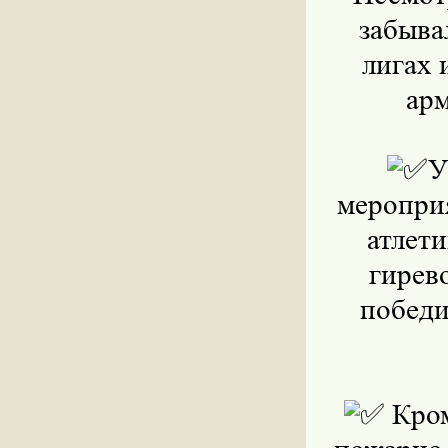
забыва
лигах 
арм
У
мероприя
атлети
гирев
победи
Кром