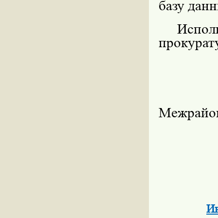
базу данн
Испо
прокурат
Межрайо
Ин