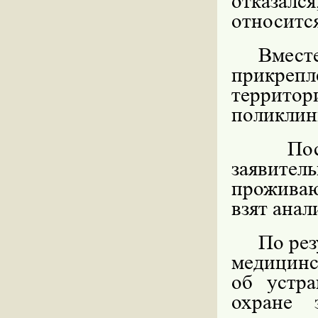
отказался
относитс
Вмест
прикреп
террит
поликлин
По
заявите
проживаю
взят анал
По рез
медицинс
об устра
охране 