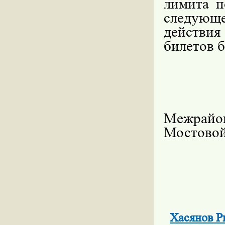
лимита п
следующе
действия
билетов б
Межрайо
Мостово
Хасянов Р