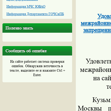
Информация МЧС ЮВАО
Информация Департамента ГОЧСиПБ
Удов
межрайонно
Полезно знать
запрещенн
Сообщить об ошибке
Удовлет
На сайте работает система проверки
ошибок. Обнаружив неточность в
межрайонн
тексте, выделите ее и нажмите Ctrl +
Enter.
на са
т
Кузьм
Москвы п