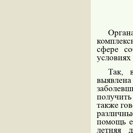
Орган
комплекс
сфере с
условиях
Так, 
выявлена
заболев
получит
также го
различн
помощь е
летняя 