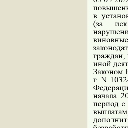
повышенн
в устано
(за иск
нарушен
виновн
законод
граждан,
иной деят
Законом 
г. N 103
Федерац
начала 2
период с 
выплат
дополни
безработ