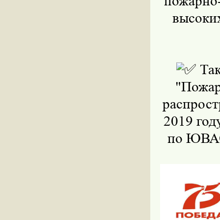
пожарно-
высоких
Так
"Пожар
распрост
2019 год
по ЮВАО