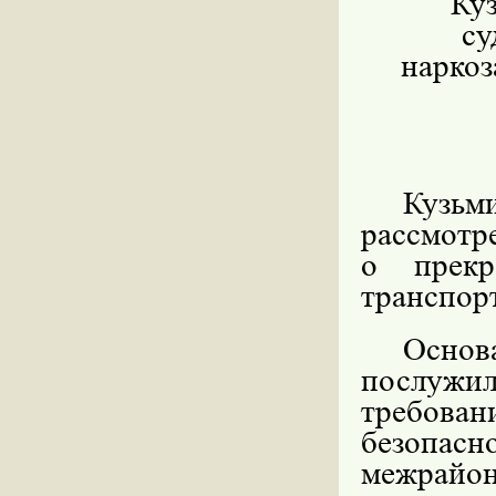
Ку
су
наркоз
Кузьм
рассмотр
о прекр
транспор
Основ
послужи
требов
безопасн
межрайон