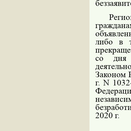
беззаявит
Реги
граждана
объявле
либо в 
прекраще
со дня 
деятельн
Законом 
г. N 103
Федерац
независ
безработ
2020 г.