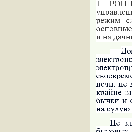
1 РОНП
управле
режим с
основные
и на дачн
До
элект
электро
своеврем
печи, не
крайне в
бычки и 
на сухую 
Не зл
бытовых 