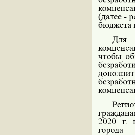
компенс
(далее - 
бюджета 
Для 
компенса
чтобы об
безрабо
дополни
безраб
компенса
Реги
граждана
2020 г. 
города