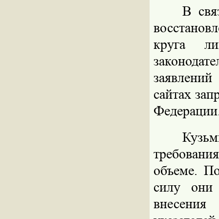
В свя
восстанов
круга л
законода
заявлений
сайтах зап
Федерации
Кузь
требован
объеме. П
силу они
внесения