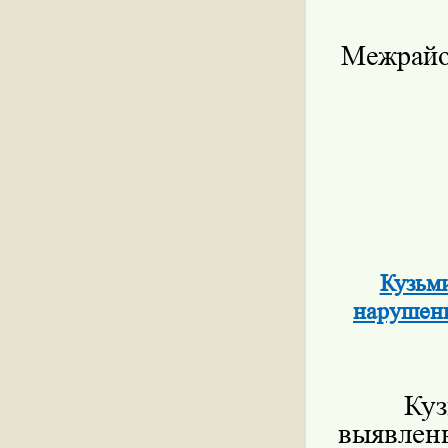
Межр
Кузьм
нарушени
Куз
выявлен