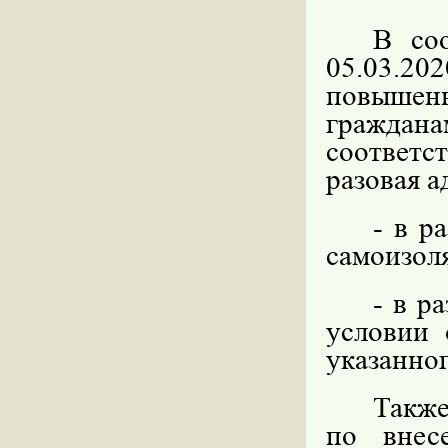
В со
05.03.2
повышен
граждана
соответст
разовая 
- в р
самоизол
- в р
условии 
указанно
Также
по внес