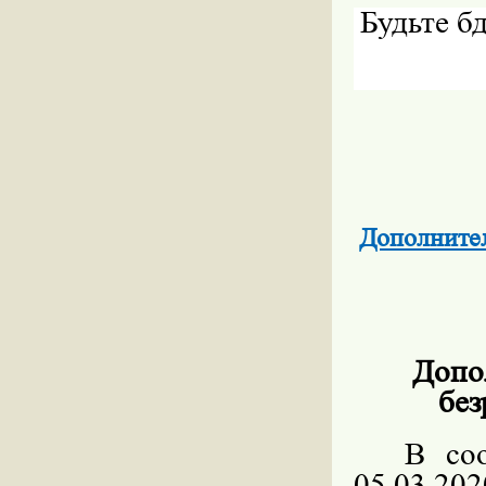
Будьте б
Дополните
Допо
без
В со
05.03.2