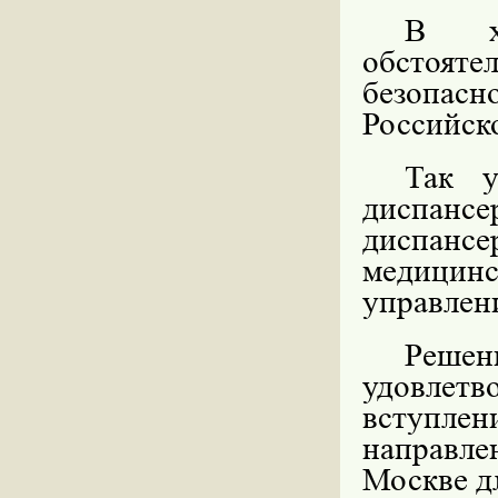
В хо
обстояте
безопас
Российск
Так у
диспанс
диспан
медицин
управлен
Решен
удовле
вступлен
направл
Москве д