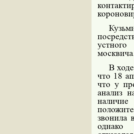
контак
коронови
Кузьм
посредст
устного
москвича
В ход
что 18 ап
что у пр
анализ 
наличи
положите
звонила 
однако 