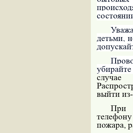
происхо
состоянии
Уважа
детьми, н
допускайт
Пров
убирайте
случае
Распрос
выйти из-
При 
телефон
пожара, р