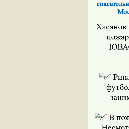
спасатель
Мос
Хасянов
пожар
ЮВАО
Рина
футбо
зани
В пож
Несмот