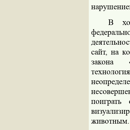
нарушением
В хо
федераль
деятельно
сайт, на к
закона 
техноло
неопред
несоверше
поиграть
визуализи
животным.