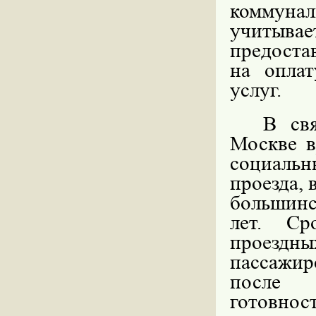
коммуна
учитыв
предоста
на опла
услуг.
В св
Москве в
социальн
проезда, 
большинс
лет. Ср
проездны
пассажи
после 
готовност