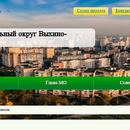
Схема проезда
Контак
ьный округ Выхино-
айт
Глава МО
Сове
овости