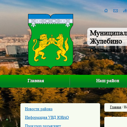
Муниципал
Жулебино
Официальный с
Главная
Наш район
Главная
/ Н
Новости района
Информация УВД ЮВАО
Прокурор разъясняет