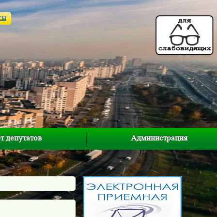
ты
т депутатов
Администрация