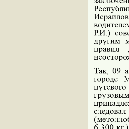
заключе
Республ
Исраило
водителем
Р.И.) со
другим м
правил 
неосторо
Так, 09 
городе 
путевого
грузовы
принадл
следов
(метолл
6.300 кг.)