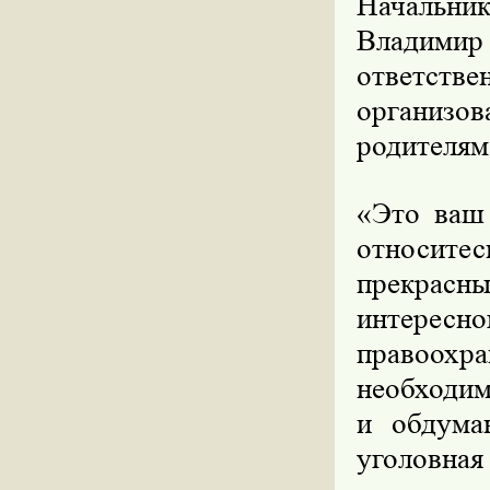
Начальник
Владимир
ответс
организов
родителям
«Это ваш
относитес
прекрас
интерес
правоохр
необходим
и обдума
уголовна