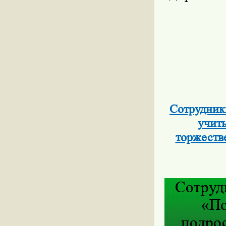
Сотрудник
учить
торжеств
Сотруд
«По
подрос