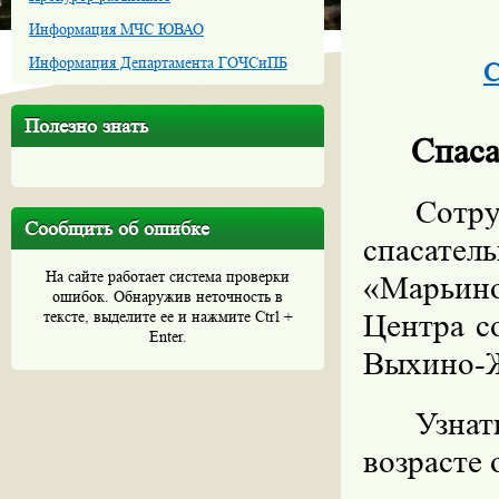
Информация МЧС ЮВАО
Информация Департамента ГОЧСиПБ
С
Полезно знать
Спаса
Сотру
Сообщить об ошибке
спасате
На сайте работает система проверки
«Марьино
ошибок. Обнаружив неточность в
тексте, выделите ее и нажмите Ctrl +
Центра с
Enter.
Выхино-
Узнат
возрасте о