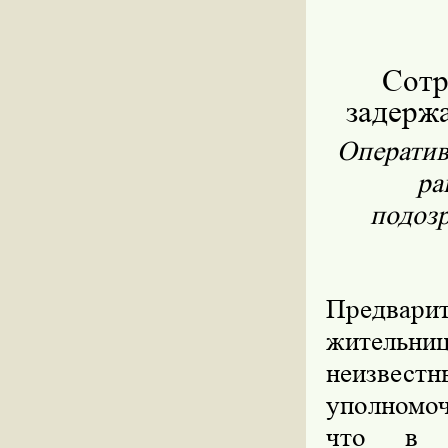
Сотр
задерж
Оператив
ра
подоз
Предвар
жительниц
неизвес
уполномо
что в п