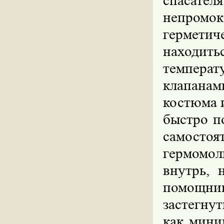
спасате
непромок
гермети
находит
темпера
клапанам
костюма 
быстро п
самост
гермомол
внутрь, 
помощни
застегну
как мини