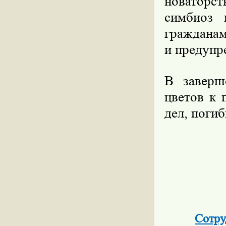
новаторс
симбиоз 
гражданам
и предупр
В заверш
цветов к 
дел, поги
Сотру