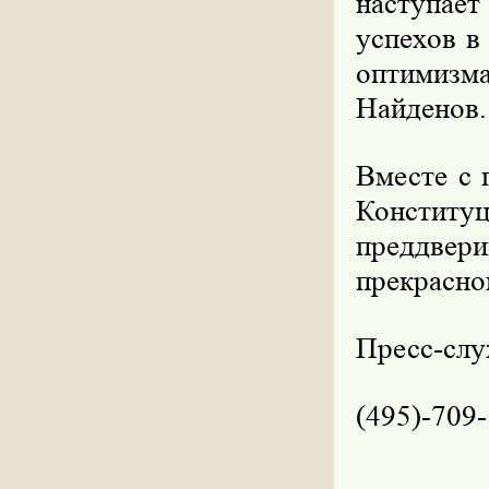
наступает
успехов в
оптимизм
Найденов.
Вместе с 
Конститу
преддвер
прекрасно
Пресс-сл
(495)-709