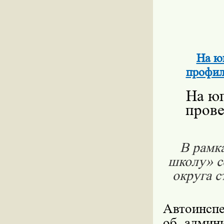
На ю
профил
На ю
пров
В рамк
школу» с
округа 
Автоинспе
об админи