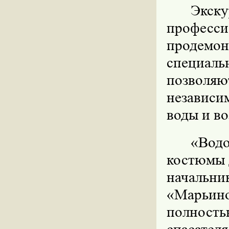
Экску
профе
продемо
специал
позволяют
независи
воды и во
«Водо
костюмы д
начальн
«Марьино
полность