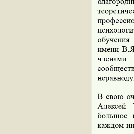
благород
теорет
професс
психолог
обучения
имени В.Я
членами
сообщес
неравноду
В свою оч
Алексей 
большое 
каждом ин