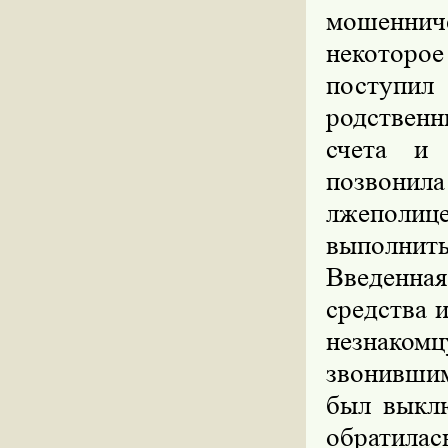
мошеннич
некоторо
поступил
родственн
счета и 
позвони
лжеполиц
выполни
Введенная
средства и
незнаком
звонившим
был выклю
обратилас