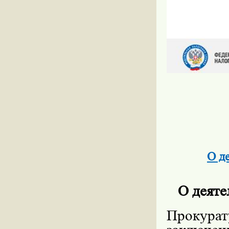
О д
О деяте
Прокурат