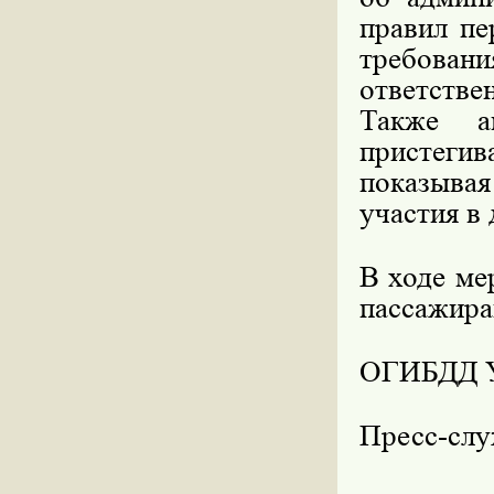
правил пе
требовани
ответств
Также а
пристегив
показыв
участия в
В ходе ме
пассажира
ОГИБДД 
Пресс-сл