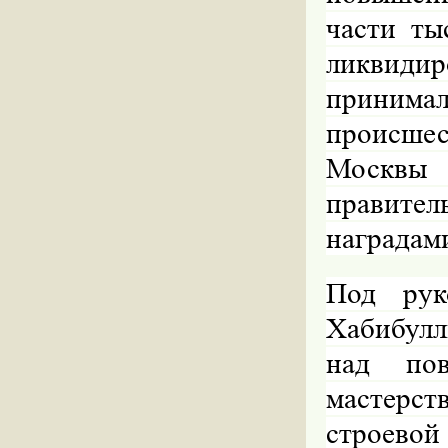
части ты
ликвид
принима
происшес
Москвы 
правит
наградам
Под рук
Хабибулл
над пов
мастерс
строево