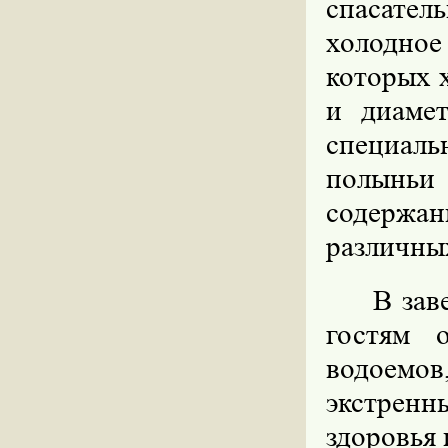
спасател
холодное 
которых х
и диамет
специаль
полыньи
содержа
различных
В зав
гостям 
водоемо
экстрен
здоровья 