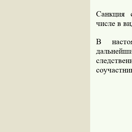
Санкция 
числе в в
В насто
дальнейш
следствен
соучастни