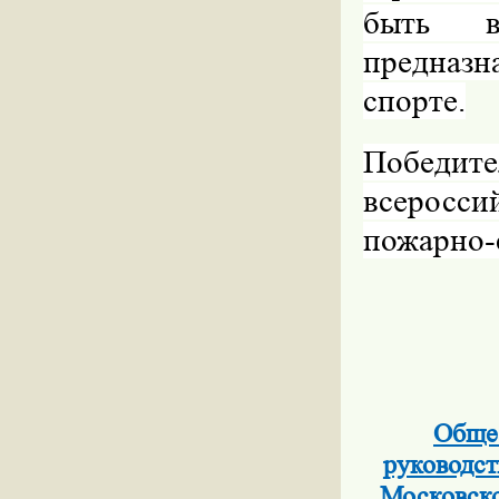
быть в
предназн
спорте.
Победит
всеросси
пожарно-
Обще
руководс
Московско