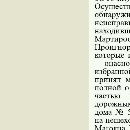
Осущест
обнару
неисправ
находивш
Мартирос
Проигно
которые 
опасн
избранно
принял 
полной о
частью 
дорожным
дома № 5
на пешех
Магояна 