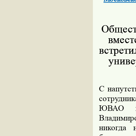
Общест
вмест
встрети
униве
С напутст
сотрудни
ЮВАО по
Владимир
никогда 