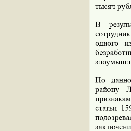
тысяч руб
В резуль
сотрудни
одного и
безрабо
злоумышле
По данн
району Л
признакам
статьи 1
подозрев
заключени