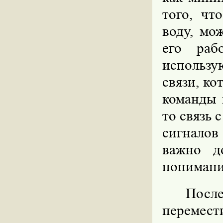
того, чт
воду, мо
его раб
использу
связи, ко
команды 
то связь 
сигналов
важно д
понимания
Посл
перемес