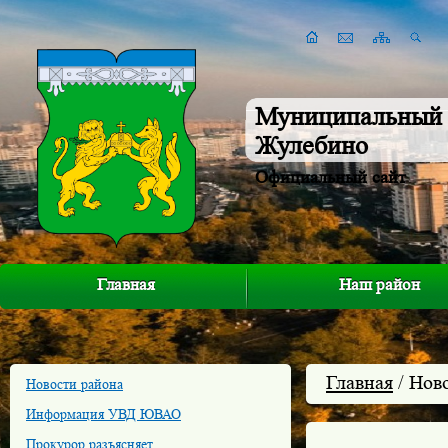
Муниципальный 
Жулебино
Официальный сайт
Главная
Наш район
Главная
/ Нов
Новости района
Информация УВД ЮВАО
Прокурор разъясняет