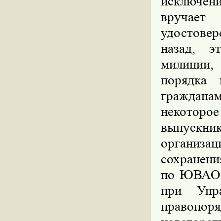
исключени
вручае
удостовер
назад, э
милиции,
порядка 
граждана
некоторое
выпускн
организа
сохранен
по ЮВАО 
при Упр
правопор