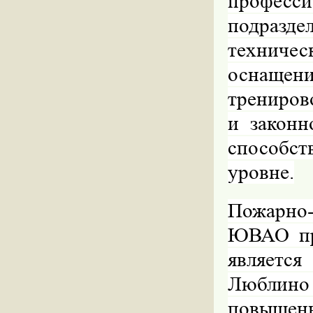
професси
подразде
техниче
оснащен
трениров
и законн
способс
уровне.
Пожарн
ЮВАО при
являетс
Люблин
повышенн