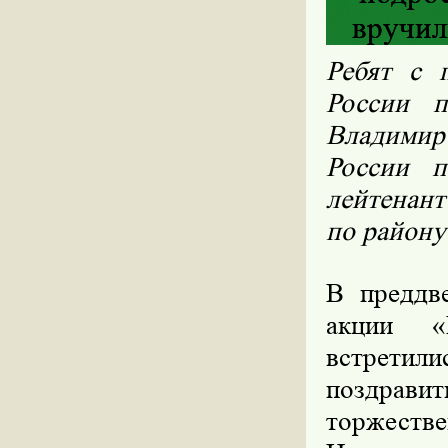
вручил
Ребят с 
России 
Владимир
России 
лейтенант
по району
В преддв
акции «
встретил
поздрави
торжеств