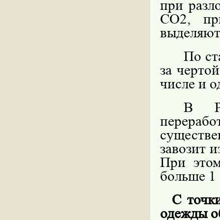
при разл
СО2, пр
выделяют
По ст
за черто
числе и о
В Р
перераб
существе
завозит и
При этом
больше 1 
С точки
одежды о