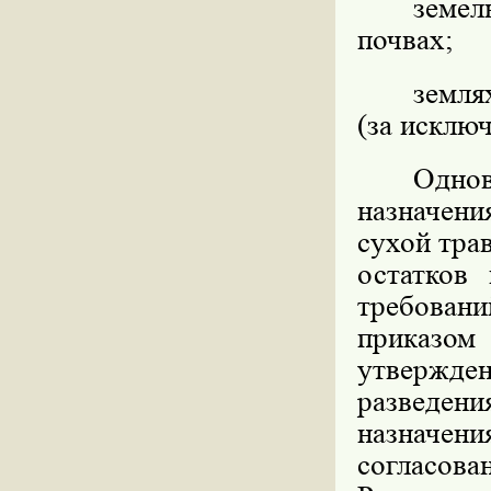
земел
почвах;
земля
(за исклю
Однов
назначени
сухой тра
остатков
требован
приказо
утвержден
разведени
назначе
согласов