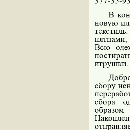
377-35-9
В ко
новую ил
текстил
пятнами,
Всю оде
постират
игрушки.
Добро
сбору не
перерабо
сбора о
образом
Накопле
отправля