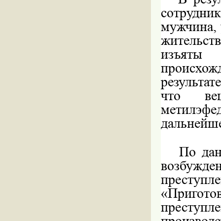
сотрудни
мужчина, 
жительств
изъяты 
происхожд
результат
что вещ
метилэфе
дальнейше
По данн
возбужд
преступл
«Пригото
преступл
производ