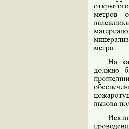
открытог
метров о
валежник
материа
минерали
метра.
На ка
должно б
прошедши
обеспе
пожароту
вызова по
Исклю
проведе