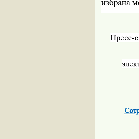
избрана м
Пресс-
элек
Сот