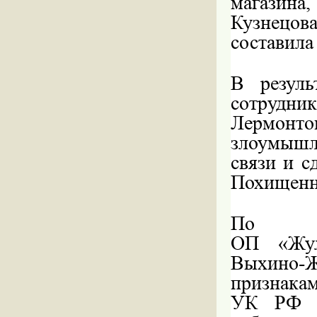
магазин
Кузнецов
составила
В резуль
сотрудни
Лермонт
злоумышл
связи и с
Похищенны
По да
ОП
«
Жу
Выхино-Ж
признакам
УК РФ «