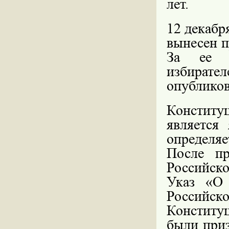
лет.
12 декабр
вынесен п
За ее п
избирател
опубликов
Констит
является
определя
После пр
Российск
Указ «О 
Российс
Конститу
были при