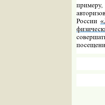
пример
авториз
России
«
физическ
совершат
посещени