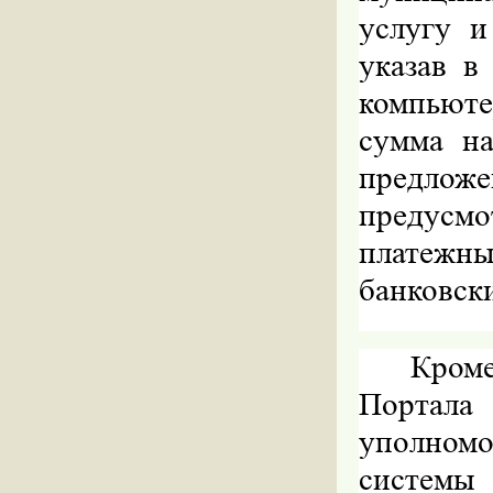
услугу и
указав в
компьюте
сумма на
предлож
предусм
платежны
банковск
Кром
Портала 
уполном
системы