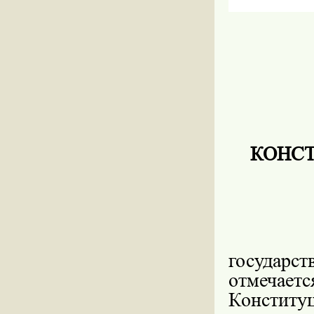
КОНСТ
День К
государ
отмечает
Конститу