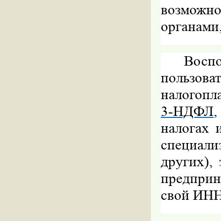
возможн
органами,
Восп
пользов
налогопл
3-НДФЛ
налогах 
специали
других),
предприн
свой ИН