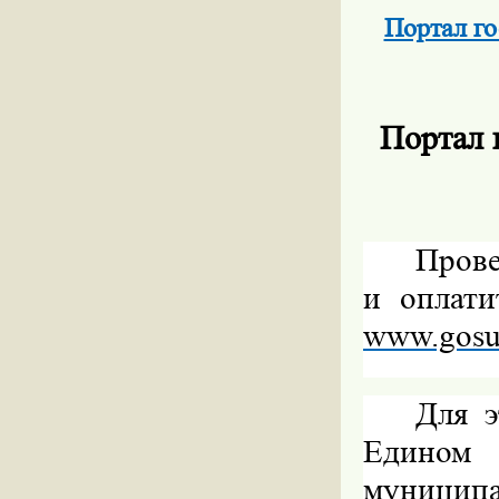
Портал го
Портал 
Прове
и оплат
www.gosus
Для э
Едином
муницип