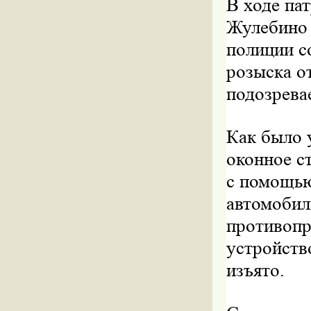
В ходе па
Жулебино 
полиции с
розыска о
подозрева
Как было 
оконное с
с помощью
автомобил
противопр
устройств
изъято.