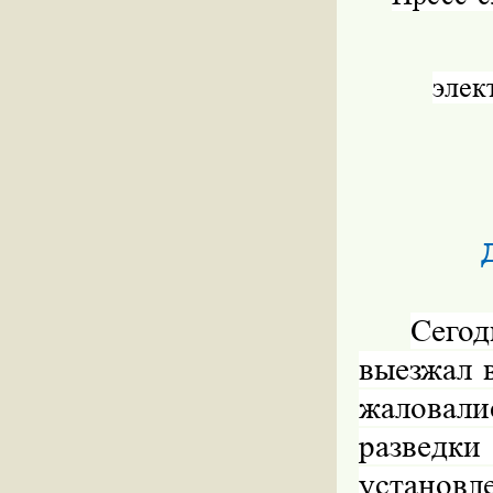
элек
Д
Сегод
выезжал 
жаловал
разведки
установле