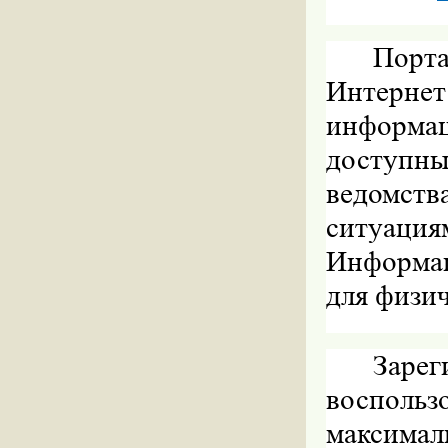
Порта
Интерне
информа
доступн
ведомс
ситуация
Информац
для физи
Заре
воспольз
максима