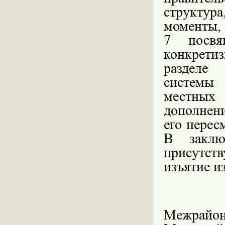
структур
моменты, 
7 посвя
конкрети
разделе
системы 
местных 
дополнени
его перес
В заклю
присутст
изъятие и
Межр