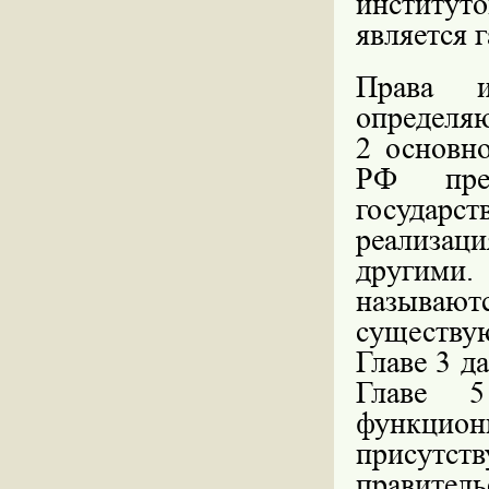
институто
является 
Права и
определяю
2 основно
РФ пред
государст
реализаци
другими
называют
существу
Главе 3 д
Главе 5
функцио
присут
правител