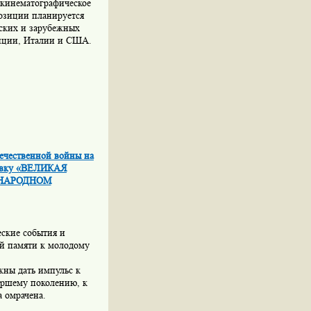
 кинематографическое
озиции планируется
ских и зарубежных
анции, Италии и США.
течественной войны на
тавку «ВЕЛИКАЯ
УНАРОДНОМ
еские события и
ой памяти к молодому
жны дать импульс к
аршему поколению, к
а омрачена.