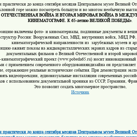
 и практически до конца сентября месяцав Центральном музее Великой О
клонной горе можно посмотреть большую и во многом необычную выст
ОТЕЧЕСТВЕННАЯ ВОЙНА И ВТОРАЯ МИРОВАЯ ВОЙНА В МЕЖД
КИНЕМАТОГРАФЕ. К 65-летию ВЕЛИКОЙ ПОБЕДЫ»
.
озицию включены фото- и киноматериалы, подлинные документы и вещи
 структур России: Вооруженных Сил, МВД, внутренних войск, МИД РФ,
кинематографической направленности из зарубежных музеев и ар
ицию оживят показы на жидкокристаллических экранах кадров из стары
документальных фильмов о Великой Отечественной и второй мирово
-кинематографический проект (www.pobeda65.ru) носит инновационный 
ми с применением современного оборудованияидизайна он представляет
ие, отражающее реальные исторические события. При демонстрации эксп
нять видеопроекции, аудиовизуальные инсталляции современных россий
ов с использованием документальной хроники из СССР, Германии, Фр
Это позволит создать многомерное пространство,
Источник
 и практически до конца сентября месяцав Центральном музее Великой О