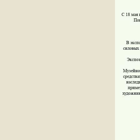
С 18 мая
По
В эксп
силовых
Экспоз
Музейно
средства
наслед
приме
художник