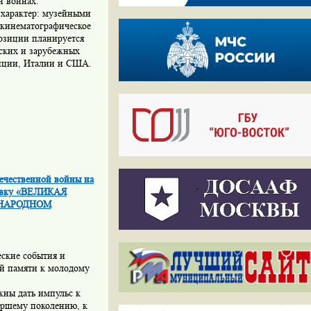
й войнах.
характер: музейными
 кинематографическое
озиции планируется
ских и зарубежных
анции, Италии и США.
течественной войны на
тавку «ВЕЛИКАЯ
УНАРОДНОМ
еские события и
ой памяти к молодому
жны дать импульс к
аршему поколению, к