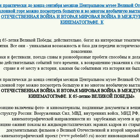
 и практически до конца сентября месяцав Центральном музее Великой О
клонной горе можно посмотреть большую и во многом необычную выс
ОТЕЧЕСТВЕННАЯ ВОЙНА И ВТОРАЯ МИРОВАЯ ВОЙНА В МЕЖД
КИНЕМАТОГРАФЕ. К
д 65-летия Великой Победы, действительно, богат на интересные тематич
тия. Все они - уникальная возможность и база для передачи историческ
поколению.
вки и фестивали, поезда славы и разнообразные пробеги способны и дол
ю действительных событий того времени, к возвращению уважения к ст
стране и её месту в истории, какими бы событиями эта история ни был
 и практически до конца сентября месяцав Центральном музее Великой О
клонной горе можно посмотреть большую и во многом необычную выст
ОТЕЧЕСТВЕННАЯ ВОЙНА И ВТОРАЯ МИРОВАЯ ВОЙНА В МЕЖД
КИНЕМАТОГРАФЕ. К 65-летию ВЕЛИКОЙ ПОБЕДЫ»
.
озицию включены фото- и киноматериалы, подлинные документы и вещи
 структур России: Вооруженных Сил, МВД, внутренних войск, МИД РФ,
кинематографической направленности из зарубежных музеев и ар
ицию оживят показы на жидкокристаллических экранах кадров из стары
документальных фильмов о Великой Отечественной и второй мирово
-кинематографический проект (www.pobeda65.ru) носит инновационный 