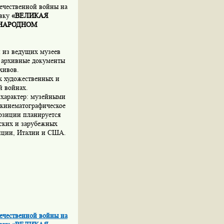
течественной войны на
авку
«ВЕЛИКАЯ
УНАРОДНОМ
 из ведущих музеев
 архивные документы
хивов.
х художественных и
й войнах.
характер: музейными
 кинематографическое
озиции планируется
ских и зарубежных
анции, Италии и США.
течественной войны на