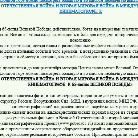
клонной горе можно посмотреть большую и во многом необычную выс
ОТЕЧЕСТВЕННАЯ ВОЙНА И ВТОРАЯ МИРОВАЯ ВОЙНА В МЕЖД
КИНЕМАТОГРАФЕ. К
д 65-летия Великой Победы, действительно, богат на интересные тематич
тия. Все они - уникальная возможность и база для передачи историческ
поколению.
вки и фестивали, поезда славы и разнообразные пробеги способны и дол
ю действительных событий того времени, к возвращению уважения к ст
стране и её месту в истории, какими бы событиями эта история ни был
 и практически до конца сентября месяцав Центральном музее Великой О
клонной горе можно посмотреть большую и во многом необычную выст
ОТЕЧЕСТВЕННАЯ ВОЙНА И ВТОРАЯ МИРОВАЯ ВОЙНА В МЕЖД
КИНЕМАТОГРАФЕ. К 65-летию ВЕЛИКОЙ ПОБЕДЫ»
.
озицию включены фото- и киноматериалы, подлинные документы и вещи
 структур России: Вооруженных Сил, МВД, внутренних войск, МИД РФ,
кинематографической направленности из зарубежных музеев и ар
ицию оживят показы на жидкокристаллических экранах кадров из стары
документальных фильмов о Великой Отечественной и второй мирово
-кинематографический проект (www.pobeda65.ru) носит инновационный 
ми с применением современного оборудованияидизайна он представляет
ие, отражающее реальные исторические события. При демонстрации эксп