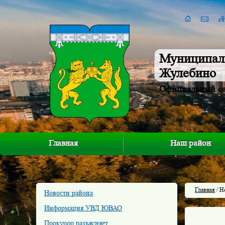
Муниципал
Жулебино
Официальный с
Главная
Наш район
Главная
/ Н
Новости района
Информация УВД ЮВАО
Прокурор разъясняет