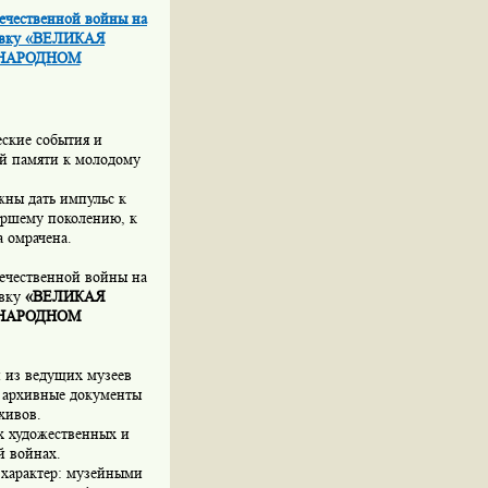
течественной войны на
тавку «ВЕЛИКАЯ
УНАРОДНОМ
еские события и
ой памяти к молодому
жны дать импульс к
аршему поколению, к
а омрачена.
течественной войны на
авку
«ВЕЛИКАЯ
УНАРОДНОМ
 из ведущих музеев
 архивные документы
хивов.
х художественных и
й войнах.
характер: музейными