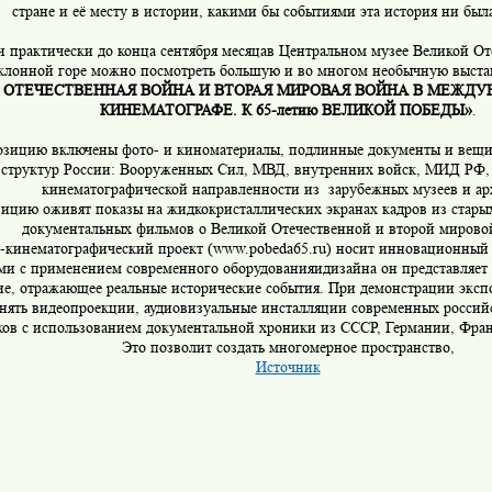
стране и её месту в истории, какими бы событиями эта история ни был
 и практически до конца сентября месяцав Центральном музее Великой О
клонной горе можно посмотреть большую и во многом необычную выст
ОТЕЧЕСТВЕННАЯ ВОЙНА И ВТОРАЯ МИРОВАЯ ВОЙНА В МЕЖД
КИНЕМАТОГРАФЕ. К 65-летию ВЕЛИКОЙ ПОБЕДЫ»
.
озицию включены фото- и киноматериалы, подлинные документы и вещи
 структур России: Вооруженных Сил, МВД, внутренних войск, МИД РФ,
кинематографической направленности из зарубежных музеев и ар
ицию оживят показы на жидкокристаллических экранах кадров из стары
документальных фильмов о Великой Отечественной и второй мирово
-кинематографический проект (www.pobeda65.ru) носит инновационный 
ми с применением современного оборудованияидизайна он представляет
ие, отражающее реальные исторические события. При демонстрации эксп
нять видеопроекции, аудиовизуальные инсталляции современных россий
ов с использованием документальной хроники из СССР, Германии, Фр
Это позволит создать многомерное пространство,
Источник