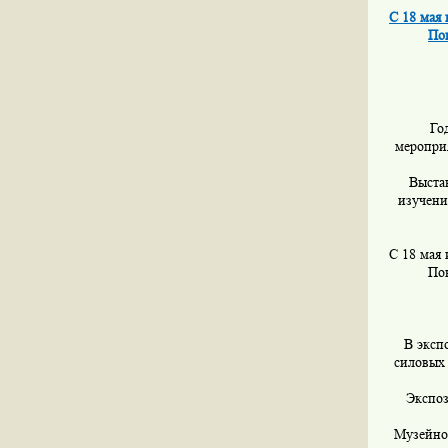
С 18 мая
По
Го
мероприя
Выста
изучени
С 18 мая
По
В эксп
силовых
Экспоз
Музейно