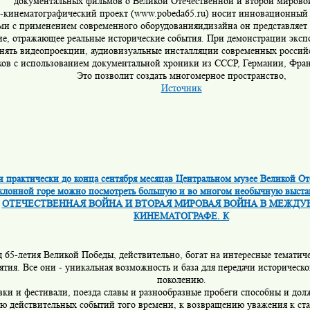
документальных фильмов о Великой Отечественной и второй мирово
-кинематографический проект (www.pobeda65.ru) носит инновационный 
ми с применением современного оборудованияидизайна он представляет
ие, отражающее реальные исторические события. При демонстрации эксп
нять видеопроекции, аудиовизуальные инсталляции современных россий
ов с использованием документальной хроники из СССР, Германии, Фр
Это позволит создать многомерное пространство,
Источник
 и практически до конца сентября месяцав Центральном музее Великой О
клонной горе можно посмотреть большую и во многом необычную выс
ОТЕЧЕСТВЕННАЯ ВОЙНА И ВТОРАЯ МИРОВАЯ ВОЙНА В МЕЖД
КИНЕМАТОГРАФЕ. К
д 65-летия Великой Победы, действительно, богат на интересные тематич
тия. Все они - уникальная возможность и база для передачи историческ
поколению.
вки и фестивали, поезда славы и разнообразные пробеги способны и дол
ю действительных событий того времени, к возвращению уважения к ст