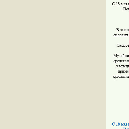
С 18 мая
По
В эксп
силовых
Экспоз
Музейно
средства
наслед
приме
художник
С 18 мая