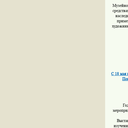
Музейно
средства
наслед
приме
художник
С 18 мая
По
Го
мероприя
Выста
изучени