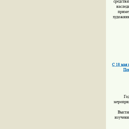
средства
наслед
приме
художник
С 18 мая
По
Го
мероприя
Выста
изучени