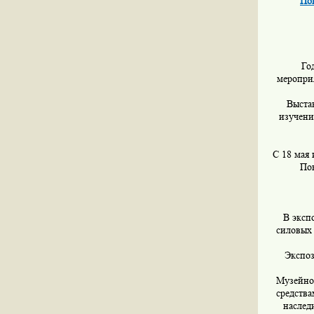
По
Го
мероприя
Выста
изучени
С 18 мая
По
В эксп
силовых
Экспоз
Музейно
средства
наслед