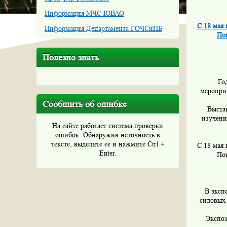
Информация МЧС ЮВАО
С 18 мая
Информация Департамента ГОЧСиПБ
По
Полезно знать
Го
мероприя
Сообщить об ошибке
Выста
изучени
На сайте работает система проверки
ошибок. Обнаружив неточность в
тексте, выделите ее и нажмите Ctrl +
С 18 мая
Enter.
По
В эксп
силовых
Экспоз