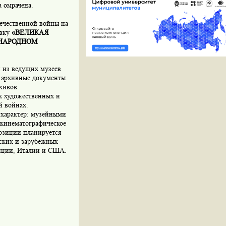
а омрачена.
течественной войны на
авку
«ВЕЛИКАЯ
УНАРОДНОМ
 из ведущих музеев
 архивные документы
хивов.
х художественных и
й войнах.
характер: музейными
 кинематографическое
озиции планируется
ских и зарубежных
анции, Италии и США.