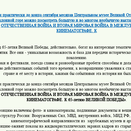
 и практически до конца сентября месяцав Центральном музее Великой О
клонной горе можно посмотреть большую и во многом необычную выс
ОТЕЧЕСТВЕННАЯ ВОЙНА И ВТОРАЯ МИРОВАЯ ВОЙНА В МЕЖД
КИНЕМАТОГРАФЕ. К
д 65-летия Великой Победы, действительно, богат на интересные тематич
тия. Все они - уникальная возможность и база для передачи историческ
поколению.
вки и фестивали, поезда славы и разнообразные пробеги способны и дол
ю действительных событий того времени, к возвращению уважения к ст
стране и её месту в истории, какими бы событиями эта история ни был
 и практически до конца сентября месяцав Центральном музее Великой О
клонной горе можно посмотреть большую и во многом необычную выст
ОТЕЧЕСТВЕННАЯ ВОЙНА И ВТОРАЯ МИРОВАЯ ВОЙНА В МЕЖД
КИНЕМАТОГРАФЕ. К 65-летию ВЕЛИКОЙ ПОБЕДЫ»
.
озицию включены фото- и киноматериалы, подлинные документы и вещи
 структур России: Вооруженных Сил, МВД, внутренних войск, МИД РФ,
кинематографической направленности из зарубежных музеев и ар
ицию оживят показы на жидкокристаллических экранах кадров из стары