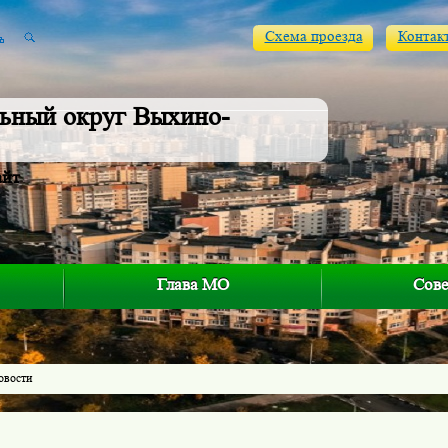
Схема проезда
Контак
ьный округ Выхино-
айт
Глава МО
Сове
овости