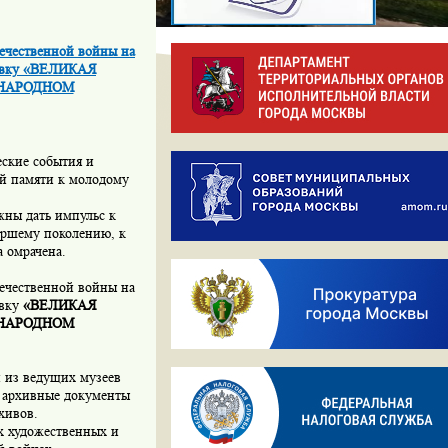
течественной войны на
тавку «ВЕЛИКАЯ
УНАРОДНОМ
еские события и
ой памяти к молодому
жны дать импульс к
аршему поколению, к
а омрачена.
течественной войны на
авку
«ВЕЛИКАЯ
УНАРОДНОМ
 из ведущих музеев
 архивные документы
хивов.
х художественных и