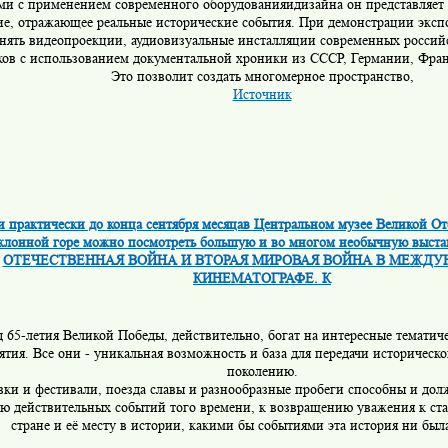
ми с применением современного оборудованияидизайна он представляет
ие, отражающее реальные исторические события. При демонстрации эксп
нять видеопроекции, аудиовизуальные инсталляции современных россий
ов с использованием документальной хроники из СССР, Германии, Фр
Это позволит создать многомерное пространство,
Источник
 и практически до конца сентября месяцав Центральном музее Великой О
клонной горе можно посмотреть большую и во многом необычную выс
ОТЕЧЕСТВЕННАЯ ВОЙНА И ВТОРАЯ МИРОВАЯ ВОЙНА В МЕЖД
КИНЕМАТОГРАФЕ. К
д 65-летия Великой Победы, действительно, богат на интересные тематич
тия. Все они - уникальная возможность и база для передачи историческ
поколению.
вки и фестивали, поезда славы и разнообразные пробеги способны и дол
ю действительных событий того времени, к возвращению уважения к ст
стране и её месту в истории, какими бы событиями эта история ни был