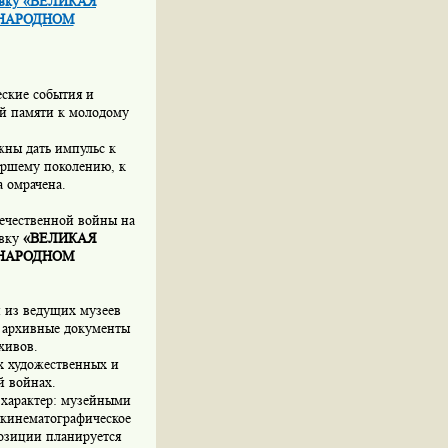
тавку «ВЕЛИКАЯ
УНАРОДНОМ
еские события и
ой памяти к молодому
жны дать импульс к
аршему поколению, к
а омрачена.
течественной войны на
авку
«ВЕЛИКАЯ
УНАРОДНОМ
 из ведущих музеев
 архивные документы
хивов.
х художественных и
й войнах.
характер: музейными
 кинематографическое
озиции планируется