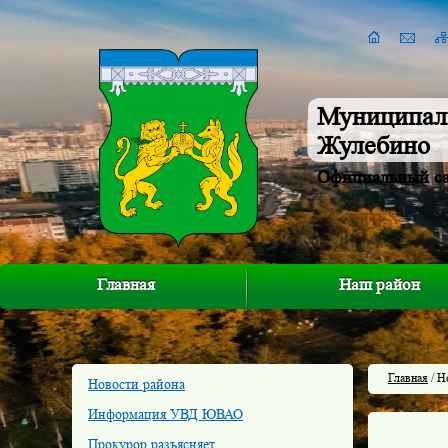
Муниципал
Жулебино
Официальный с
Главная
Наш район
Главная
/ Н
Новости района
Информация УВД ЮВАО
Прокурор разъясняет