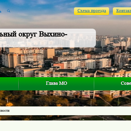
Схема проезда
Контак
ьный округ Выхино-
айт
Глава МО
Сове
овости