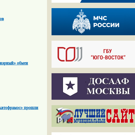
ов
инарный» обмен
«Автофрамос» прошли