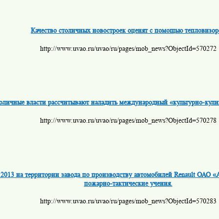
Качество столичных новостроек оценят с помощью тепловизор
http://www.uvao.ru/uvao/ru/pages/mob_news?ObjectId=570272
оличные власти рассчитывают наладить международный «культурно-кул
http://www.uvao.ru/uvao/ru/pages/mob_news?ObjectId=570278
 2013 на территории завода по производству автомобилей Renault ОАО 
пожарно-тактические учения.
http://www.uvao.ru/uvao/ru/pages/mob_news?ObjectId=570283