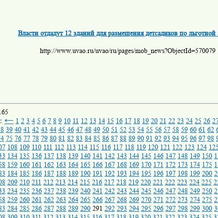
Власти отдадут 12 зданий для размещения детсадиков по льготной 
http://www.uvao.ru/uvao/ru/pages/mob_news?ObjectId=570079
165
←
ы:
1
2
3
4
5
6
7
8
9
10
11
12
13
14
15
16
17
18
19
20
21
22
23
24
25
26
2
38
39
40
41
42
43
44
45
46
47
48
49
50
51
52
53
54
55
56
57
58
59
60
61
62
74
75
76
77
78
79
80
81
82
83
84
85
86
87
88
89
90
91
92
93
94
95
96
97
98
07
108
109
110
111
112
113
114
115
116
117
118
119
120
121
122
123
124
12
33
134
135
136
137
138
139
140
141
142
143
144
145
146
147
148
149
150
1
58
159
160
161
162
163
164
165
166
167
168
169
170
171
172
173
174
175
1
83
184
185
186
187
188
189
190
191
192
193
194
195
196
197
198
199
200
2
08
209
210
211
212
213
214
215
216
217
218
219
220
221
222
223
224
225
2
33
234
235
236
237
238
239
240
241
242
243
244
245
246
247
248
249
250
2
58
259
260
261
262
263
264
265
266
267
268
269
270
271
272
273
274
275
2
83
284
285
286
287
288
289
290
291
292
293
294
295
296
297
298
299
300
3
08
309
310
311
312
313
314
315
316
317
318
319
320
321
322
323
324
325
3