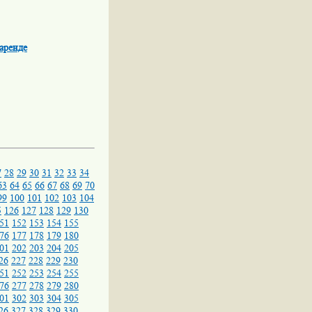
аренде
7
28
29
30
31
32
33
34
63
64
65
66
67
68
69
70
99
100
101
102
103
104
5
126
127
128
129
130
51
152
153
154
155
76
177
178
179
180
01
202
203
204
205
26
227
228
229
230
51
252
253
254
255
76
277
278
279
280
01
302
303
304
305
26
327
328
329
330