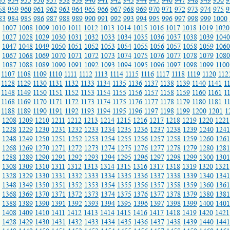
33
934
935
936
937
938
939
940
941
942
943
944
945
946
947
948
949
950
9
58
959
960
961
962
963
964
965
966
967
968
969
970
971
972
973
974
975
9
83
984
985
986
987
988
989
990
991
992
993
994
995
996
997
998
999
1000
1007
1008
1009
1010
1011
1012
1013
1014
1015
1016
1017
1018
1019
1020
1027
1028
1029
1030
1031
1032
1033
1034
1035
1036
1037
1038
1039
1040
1047
1048
1049
1050
1051
1052
1053
1054
1055
1056
1057
1058
1059
1060
1067
1068
1069
1070
1071
1072
1073
1074
1075
1076
1077
1078
1079
1080
1087
1088
1089
1090
1091
1092
1093
1094
1095
1096
1097
1098
1099
1100
1107
1108
1109
1110
1111
1112
1113
1114
1115
1116
1117
1118
1119
1120
112
1128
1129
1130
1131
1132
1133
1134
1135
1136
1137
1138
1139
1140
1141
1
1148
1149
1150
1151
1152
1153
1154
1155
1156
1157
1158
1159
1160
1161
1
1168
1169
1170
1171
1172
1173
1174
1175
1176
1177
1178
1179
1180
1181
1
1188
1189
1190
1191
1192
1193
1194
1195
1196
1197
1198
1199
1200
1201
1
1208
1209
1210
1211
1212
1213
1214
1215
1216
1217
1218
1219
1220
1221
1228
1229
1230
1231
1232
1233
1234
1235
1236
1237
1238
1239
1240
1241
1248
1249
1250
1251
1252
1253
1254
1255
1256
1257
1258
1259
1260
1261
1268
1269
1270
1271
1272
1273
1274
1275
1276
1277
1278
1279
1280
1281
1288
1289
1290
1291
1292
1293
1294
1295
1296
1297
1298
1299
1300
1301
1308
1309
1310
1311
1312
1313
1314
1315
1316
1317
1318
1319
1320
1321
1328
1329
1330
1331
1332
1333
1334
1335
1336
1337
1338
1339
1340
1341
1348
1349
1350
1351
1352
1353
1354
1355
1356
1357
1358
1359
1360
1361
1368
1369
1370
1371
1372
1373
1374
1375
1376
1377
1378
1379
1380
1381
1388
1389
1390
1391
1392
1393
1394
1395
1396
1397
1398
1399
1400
1401
1408
1409
1410
1411
1412
1413
1414
1415
1416
1417
1418
1419
1420
1421
1428
1429
1430
1431
1432
1433
1434
1435
1436
1437
1438
1439
1440
1441