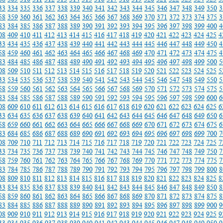
33
334
335
336
337
338
339
340
341
342
343
344
345
346
347
348
349
350
3
58
359
360
361
362
363
364
365
366
367
368
369
370
371
372
373
374
375
3
83
384
385
386
387
388
389
390
391
392
393
394
395
396
397
398
399
400
4
08
409
410
411
412
413
414
415
416
417
418
419
420
421
422
423
424
425
4
33
434
435
436
437
438
439
440
441
442
443
444
445
446
447
448
449
450
4
58
459
460
461
462
463
464
465
466
467
468
469
470
471
472
473
474
475
4
83
484
485
486
487
488
489
490
491
492
493
494
495
496
497
498
499
500
5
08
509
510
511
512
513
514
515
516
517
518
519
520
521
522
523
524
525
5
33
534
535
536
537
538
539
540
541
542
543
544
545
546
547
548
549
550
5
58
559
560
561
562
563
564
565
566
567
568
569
570
571
572
573
574
575
5
83
584
585
586
587
588
589
590
591
592
593
594
595
596
597
598
599
600
6
08
609
610
611
612
613
614
615
616
617
618
619
620
621
622
623
624
625
6
33
634
635
636
637
638
639
640
641
642
643
644
645
646
647
648
649
650
6
58
659
660
661
662
663
664
665
666
667
668
669
670
671
672
673
674
675
6
83
684
685
686
687
688
689
690
691
692
693
694
695
696
697
698
699
700
7
08
709
710
711
712
713
714
715
716
717
718
719
720
721
722
723
724
725
7
33
734
735
736
737
738
739
740
741
742
743
744
745
746
747
748
749
750
7
58
759
760
761
762
763
764
765
766
767
768
769
770
771
772
773
774
775
7
83
784
785
786
787
788
789
790
791
792
793
794
795
796
797
798
799
800
8
08
809
810
811
812
813
814
815
816
817
818
819
820
821
822
823
824
825
8
33
834
835
836
837
838
839
840
841
842
843
844
845
846
847
848
849
850
8
58
859
860
861
862
863
864
865
866
867
868
869
870
871
872
873
874
875
8
83
884
885
886
887
888
889
890
891
892
893
894
895
896
897
898
899
900
9
08
909
910
911
912
913
914
915
916
917
918
919
920
921
922
923
924
925
9