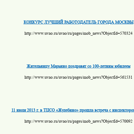
КОНКУРС ЛУЧШИЙ РАБОТОДАТЕЛЬ ГОРОДА МОСКВЫ
http://www.uvao.ru/uvao/ru/pages/mob_news?ObjectId=570324
Жительницу Марьино поздравят со 100-летним юбилеем
http://www.uvao.ru/uvao/ru/pages/mob_news?ObjectId=561531
11 июля 2013 г. в ТЦСО «Жулебино» прошла встреча с инспекторо
http://www.uvao.ru/uvao/ru/pages/mob_news?ObjectId=570092