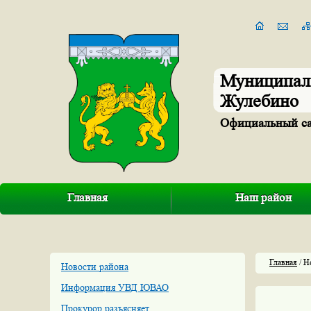
Муниципал
Жулебино
Официальный с
Главная
Наш район
Главная
/ Н
Новости района
Информация УВД ЮВАО
Прокурор разъясняет