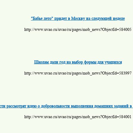
"Бабье лето" придет в Москву на следующей неделе
http://www.uvao.ru/uvao/ru/pages/mob_news?ObjectId=584005
Школам дали год на выбор формы для учащихся
http://www.uvao.ru/uvao/ru/pages/mob_news?ObjectId=583997
сти рассмотрят идею о добровольности выполнения домашних заданий в 
http://www.uvao.ru/uvao/ru/pages/mob_news?ObjectId=584001