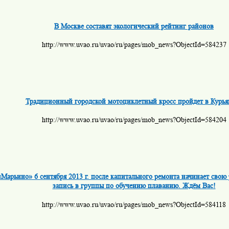
В Москве составят экологический рейтинг районов
http://www.uvao.ru/uvao/ru/pages/mob_news?ObjectId=584237
Традиционный городской мотоциклетный кросс пройдет в Курья
http://www.uvao.ru/uvao/ru/pages/mob_news?ObjectId=584204
«Марьино» 6 сентября 2013 г. после капитального ремонта начинает свою
запись в группы по обучению плаванию. Ждём Вас!
http://www.uvao.ru/uvao/ru/pages/mob_news?ObjectId=584118