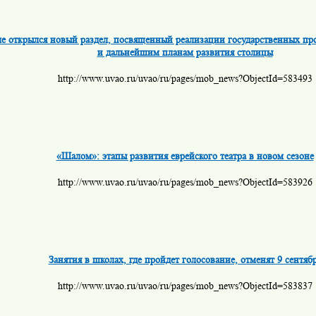
ле открылся новый раздел, посвященный реализации государственных п
и дальнейшим планам развития столицы
http://www.uvao.ru/uvao/ru/pages/mob_news?ObjectId=583493
«Шалом»: этапы развития еврейского театра в новом сезоне
http://www.uvao.ru/uvao/ru/pages/mob_news?ObjectId=583926
Занятия в школах, где пройдет голосование, отменят 9 сентяб
http://www.uvao.ru/uvao/ru/pages/mob_news?ObjectId=583837