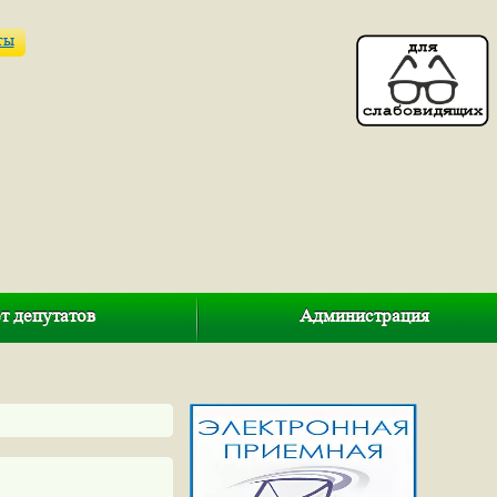
ты
т депутатов
Администрация