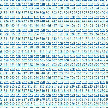
33
334
335
336
337
338
339
340
341
342
343
344
345
346
347
348
349
350
3
58
359
360
361
362
363
364
365
366
367
368
369
370
371
372
373
374
375
3
83
384
385
386
387
388
389
390
391
392
393
394
395
396
397
398
399
400
4
08
409
410
411
412
413
414
415
416
417
418
419
420
421
422
423
424
425
4
33
434
435
436
437
438
439
440
441
442
443
444
445
446
447
448
449
450
4
58
459
460
461
462
463
464
465
466
467
468
469
470
471
472
473
474
475
4
83
484
485
486
487
488
489
490
491
492
493
494
495
496
497
498
499
500
5
08
509
510
511
512
513
514
515
516
517
518
519
520
521
522
523
524
525
5
33
534
535
536
537
538
539
540
541
542
543
544
545
546
547
548
549
550
5
58
559
560
561
562
563
564
565
566
567
568
569
570
571
572
573
574
575
5
83
584
585
586
587
588
589
590
591
592
593
594
595
596
597
598
599
600
6
08
609
610
611
612
613
614
615
616
617
618
619
620
621
622
623
624
625
6
33
634
635
636
637
638
639
640
641
642
643
644
645
646
647
648
649
650
6
58
659
660
661
662
663
664
665
666
667
668
669
670
671
672
673
674
675
6
83
684
685
686
687
688
689
690
691
692
693
694
695
696
697
698
699
700
7
08
709
710
711
712
713
714
715
716
717
718
719
720
721
722
723
724
725
7
33
734
735
736
737
738
739
740
741
742
743
744
745
746
747
748
749
750
7
58
759
760
761
762
763
764
765
766
767
768
769
770
771
772
773
774
775
7
83
784
785
786
787
788
789
790
791
792
793
794
795
796
797
798
799
800
8
08
809
810
811
812
813
814
815
816
817
818
819
820
821
822
823
824
825
8
33
834
835
836
837
838
839
840
841
842
843
844
845
846
847
848
849
850
8
58
859
860
861
862
863
864
865
866
867
868
869
870
871
872
873
874
875
8
83
884
885
886
887
888
889
890
891
892
893
894
895
896
897
898
899
900
9
08
909
910
911
912
913
914
915
916
917
918
919
920
921
922
923
924
925
9