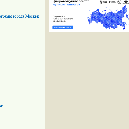
рограмм города Москвы
ря