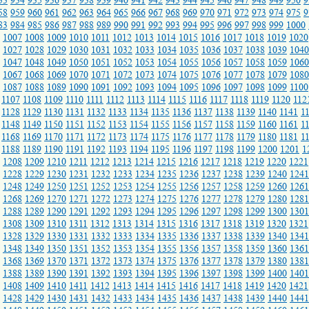
33
934
935
936
937
938
939
940
941
942
943
944
945
946
947
948
949
950
9
58
959
960
961
962
963
964
965
966
967
968
969
970
971
972
973
974
975
9
83
984
985
986
987
988
989
990
991
992
993
994
995
996
997
998
999
1000
1007
1008
1009
1010
1011
1012
1013
1014
1015
1016
1017
1018
1019
1020
1027
1028
1029
1030
1031
1032
1033
1034
1035
1036
1037
1038
1039
1040
1047
1048
1049
1050
1051
1052
1053
1054
1055
1056
1057
1058
1059
1060
1067
1068
1069
1070
1071
1072
1073
1074
1075
1076
1077
1078
1079
1080
1087
1088
1089
1090
1091
1092
1093
1094
1095
1096
1097
1098
1099
1100
1107
1108
1109
1110
1111
1112
1113
1114
1115
1116
1117
1118
1119
1120
112
1128
1129
1130
1131
1132
1133
1134
1135
1136
1137
1138
1139
1140
1141
1
1148
1149
1150
1151
1152
1153
1154
1155
1156
1157
1158
1159
1160
1161
1
1168
1169
1170
1171
1172
1173
1174
1175
1176
1177
1178
1179
1180
1181
1
1188
1189
1190
1191
1192
1193
1194
1195
1196
1197
1198
1199
1200
1201
1
1208
1209
1210
1211
1212
1213
1214
1215
1216
1217
1218
1219
1220
1221
1228
1229
1230
1231
1232
1233
1234
1235
1236
1237
1238
1239
1240
1241
1248
1249
1250
1251
1252
1253
1254
1255
1256
1257
1258
1259
1260
1261
1268
1269
1270
1271
1272
1273
1274
1275
1276
1277
1278
1279
1280
1281
1288
1289
1290
1291
1292
1293
1294
1295
1296
1297
1298
1299
1300
1301
1308
1309
1310
1311
1312
1313
1314
1315
1316
1317
1318
1319
1320
1321
1328
1329
1330
1331
1332
1333
1334
1335
1336
1337
1338
1339
1340
1341
1348
1349
1350
1351
1352
1353
1354
1355
1356
1357
1358
1359
1360
1361
1368
1369
1370
1371
1372
1373
1374
1375
1376
1377
1378
1379
1380
1381
1388
1389
1390
1391
1392
1393
1394
1395
1396
1397
1398
1399
1400
1401
1408
1409
1410
1411
1412
1413
1414
1415
1416
1417
1418
1419
1420
1421
1428
1429
1430
1431
1432
1433
1434
1435
1436
1437
1438
1439
1440
1441