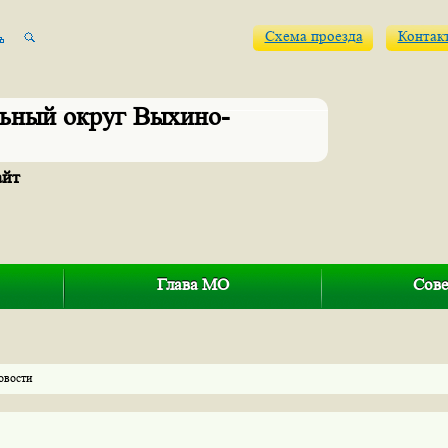
Схема проезда
Контак
ьный округ Выхино-
айт
Глава МО
Сове
овости