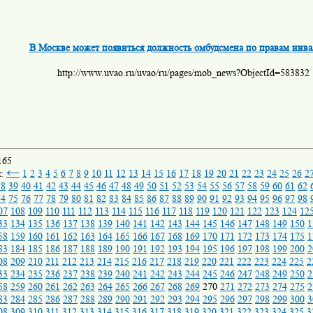
В Москве может появиться должность омбудсмена по правам инв
http://www.uvao.ru/uvao/ru/pages/mob_news?ObjectId=583832
165
←
ы:
1
2
3
4
5
6
7
8
9
10
11
12
13
14
15
16
17
18
19
20
21
22
23
24
25
26
2
38
39
40
41
42
43
44
45
46
47
48
49
50
51
52
53
54
55
56
57
58
59
60
61
62
74
75
76
77
78
79
80
81
82
83
84
85
86
87
88
89
90
91
92
93
94
95
96
97
98
07
108
109
110
111
112
113
114
115
116
117
118
119
120
121
122
123
124
12
33
134
135
136
137
138
139
140
141
142
143
144
145
146
147
148
149
150
1
58
159
160
161
162
163
164
165
166
167
168
169
170
171
172
173
174
175
1
83
184
185
186
187
188
189
190
191
192
193
194
195
196
197
198
199
200
2
08
209
210
211
212
213
214
215
216
217
218
219
220
221
222
223
224
225
2
33
234
235
236
237
238
239
240
241
242
243
244
245
246
247
248
249
250
2
58
259
260
261
262
263
264
265
266
267
268
269
270
271
272
273
274
275
2
83
284
285
286
287
288
289
290
291
292
293
294
295
296
297
298
299
300
3
08
309
310
311
312
313
314
315
316
317
318
319
320
321
322
323
324
325
3