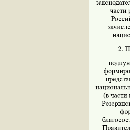
законодател
части 
Росси
зачисл
нацио
2. 
подпунк
формиров
предста
национально
(в части
Резервног
фор
благосос
Правител