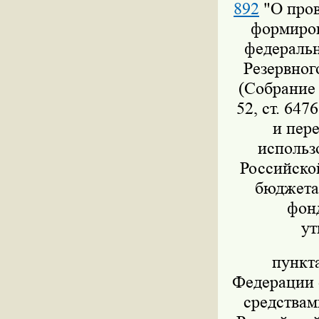
892
"О пров
формиров
федеральн
Резервног
(Собрание 
52, ст. 647
и пер
использ
Российско
бюджета,
фон
ут
пункт
Федерации о
средствам