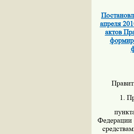
Постановл
апреля 201
актов Пр
формиро
ф
Правит
1. П
пункт
Федерации о
средствам