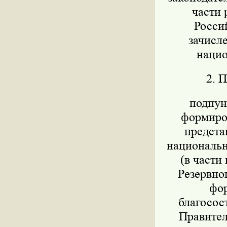
части 
Росси
зачисл
нацио
2. 
подпунк
формиров
предста
национально
(в части
Резервног
фор
благосос
Правител