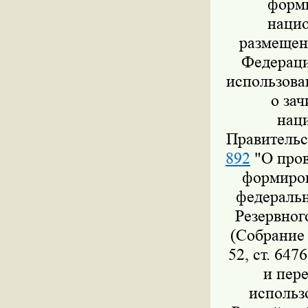
форми
нацио
размещен
Федераци
использова
о за
нац
Правительс
892
"О пров
формиров
федеральн
Резервног
(Собрание 
52, ст. 647
и пер
использ