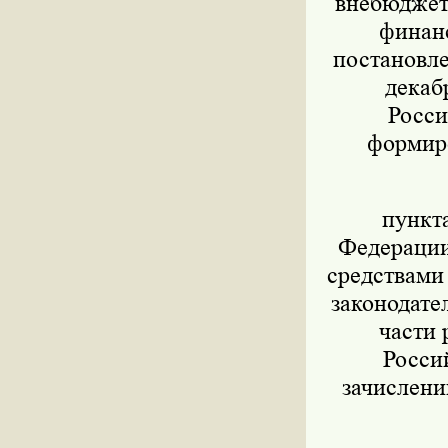
внебюджет
финанс
постановле
декаб
Росси
формиро
пункт
Федерации 
средствами
законодател
части 
Росси
зачислени