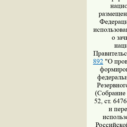
нацио
размещен
Федераци
использова
о за
нац
Правительс
892
"О пров
формиров
федеральн
Резервног
(Собрание 
52, ст. 647
и пер
использ
Российско