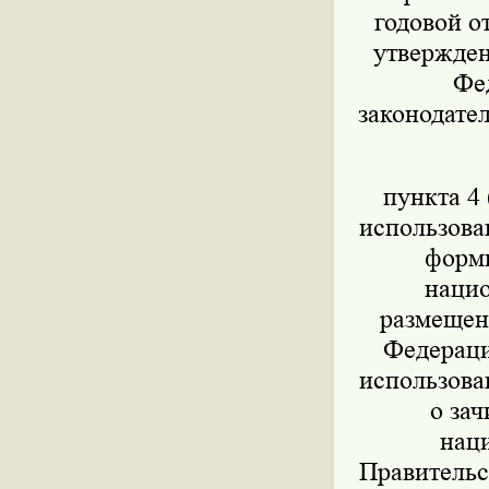
годовой о
утвержден
Фед
законодател
пункта 4 
использова
форми
нацио
размещен
Федераци
использова
о за
нац
Правительс