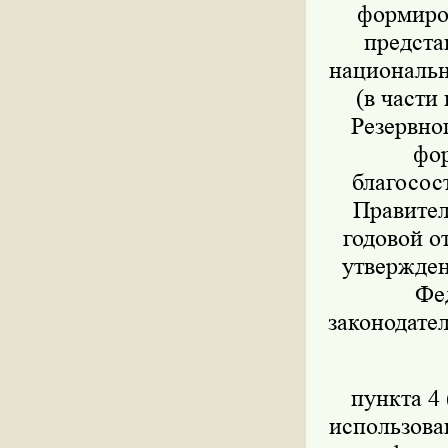
формиров
предста
национально
(в части
Резервног
фор
благосос
Правител
годовой о
утвержден
Фед
законодател
пункта 4 
использова