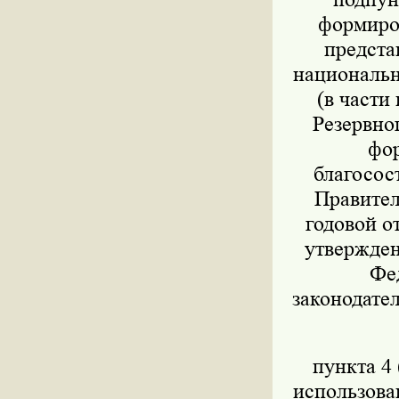
формиров
предста
национально
(в части
Резервног
фор
благосос
Правител
годовой о
утвержден
Фед
законодател
пункта 4 
использова