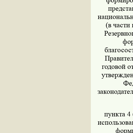
формиров
предста
национально
(в части
Резервног
фор
благосос
Правител
годовой о
утвержден
Фед
законодател
пункта 4 
использова
форми