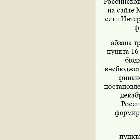
Российской
на сайте 
сети Интер
ф
абзаца т
пункта 16
бюдж
внебюджет
финанс
постановле
декаб
Росси
формиро
пункт