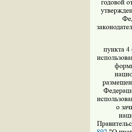
годовой о
утвержден
Фед
законодател
пункта 4 
использова
форми
нацио
размещен
Федераци
использова
о за
нац
Правительс
892
"О пров