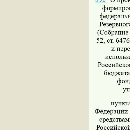
формиров
федеральн
Резервног
(Собрание 
52, ст. 647
и пер
использ
Российско
бюджета,
фон
ут
пункт
Федерации о
средствам
Российской