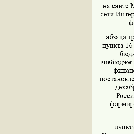
на сайте 
сети Интер
ф
абзаца т
пункта 16
бюдж
внебюджет
финанс
постановле
декаб
Росси
формиро
пункт