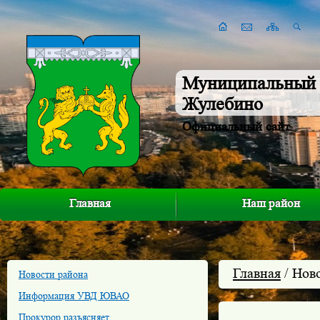
Муниципальный 
Жулебино
Официальный сайт
Главная
Наш район
Главная
/ Нов
Новости района
Информация УВД ЮВАО
Прокурор разъясняет