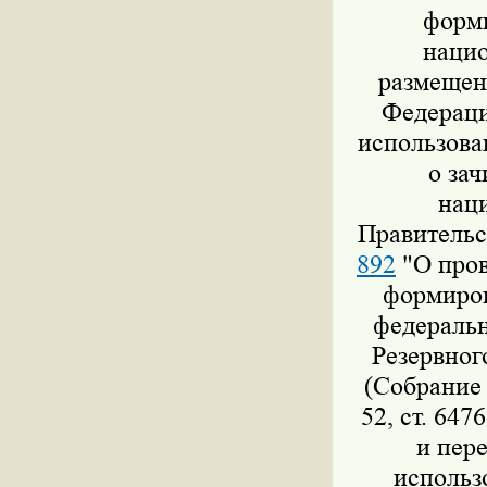
форми
нацио
размещен
Федераци
использова
о за
нац
Правительс
892
"О пров
формиров
федеральн
Резервног
(Собрание 
52, ст. 647
и пер
использ